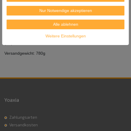
Herkunft: Thailand
Nur Notwendige akzeptieren
Hergestellt von: THANYA FARM CO. LTD.
Alle ablehnen
62/3 Moo3 Bangyai Nonthaburi 11140 Thailand
Weitere Einstellungen
Importeur: ASIA EXPRESS FOOD, Kilbystraat 1, 8263 CJ Kampen
(NL)
Versandgewicht: 780g
Yoaxia
Zahlungsarten
Versandkosten