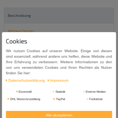
Beschreibung
Weitere Details
Cookies
6 x 100g = 600g
Wir nutzen Cookies auf unserer Website. Einige von diesen
RAITIP GROB GEMAHLENE CHILISCHOTEN
sind essenziell, während andere uns helfen, diese Website und
Ihre Erfahrung zu verbessern. Weitere Informationen zu den
100% natural - Chilipulver, grob gemahlen
von uns verwendeten Cookies und Ihren Rechten als Nutzer
GROUND CHILLI
finden Sie hier:
Daten­schutz­erklärung
Impressum
Essenziell
Statistik
Externe Medien
DHL Wunschzustellung
PayPal
Funktional
Zutaten: Chilipulver
Inhalt: 100g x 6 = 600g
Alle akzeptieren
Mindestens Haltbar bis:
20. 10. 2026