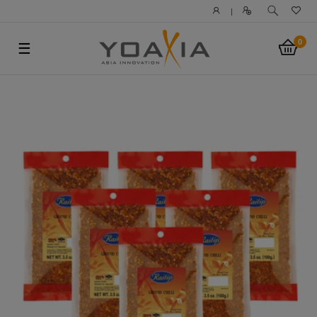
|
0
☰