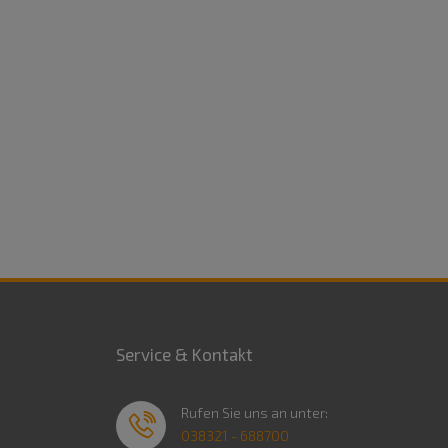
Service & Kontakt
Rufen Sie uns an unter:
038321 - 688700