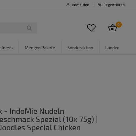
Anmelden
Registrieren
|
0
llness
Mengen Pakete
Sonderaktion
Länder
k - IndoMie Nudeln
schmack Spezial (10x 75g) |
Noodles Special Chicken