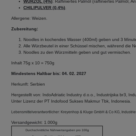
WÜRZÖL (4%)
: Raffiniertes Palmöl (raffiniertes Palmöl, A
CHILIPULVER (0,4%)
.
Allergene: Weizen.
Zubereitung:
Noodles in kochendes Wasser (400ml) geben und 3 Minut
Alle Würzbeutel in einer Schüssel mischen, während die 
Noodles zu den Würzmitteln geben und gut vermischen.
Inhalt 75g x 10 = 750g
Mindestens Haltbar bis: 04. 02. 2027
Herkunft: Serbien
Hergestellt von: IndoAdriatic Industry d.o.o., Industrijska br3, In
Unter Lizenz der PT Indofood Sukses Makmur Tbk, Indonesia.
Lebensmittelverantwortlicher: Kreyenhop & Kluge GmbH & Co KG, Industrie
Versandgewicht: 1.000g
Durchschnittliche Nährwertangaben pro 100g