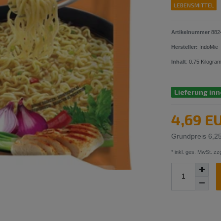
LEBENSMITTEL
Artikelnummer
882
Hersteller:
IndoMie
Inhalt
:
0.75
Kilogra
Lieferung inn
4,69 E
Grundpreis
6,2
* inkl. ges. MwSt. zzg