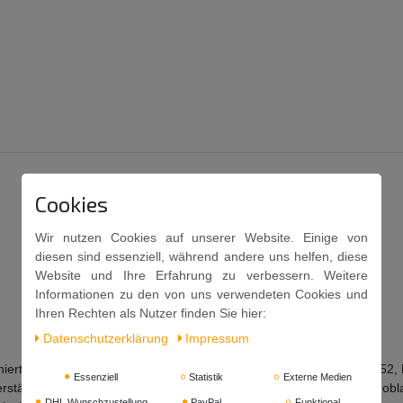
Cookies
Wir nutzen Cookies auf unserer Website. Einige von
diesen sind essenziell, während andere uns helfen, diese
Website und Ihre Erfahrung zu verbessern. Weitere
Informationen zu den von uns verwendeten Cookies und
Ihren Rechten als Nutzer finden Sie hier:
Daten­schutz­erklärung
Impressum
ffiniertes Palmöl, Antioxidationsmittel E319), Salz, Säureregulator (E45
Essenziell
Statistik
Externe Medien
rstärker: E621, E631, E627, Aroma, Hefeextrakt, Zwiebelpulver, Knobla
DHL Wunschzustellung
PayPal
Funktional