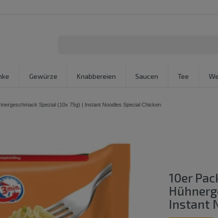
nke
Gewürze
Knabbereien
Saucen
Tee
We
hnergeschmack Spezial (10x 75g) | Instant Noodles Special Chicken
10er Pac
Hühnerge
Instant 