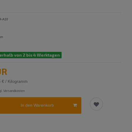
4-A10
mm
erhalb von 2 bis 4 Werktagen
UR
5 € / Kilogramm
l.
Versandkosten
In den Warenkorb