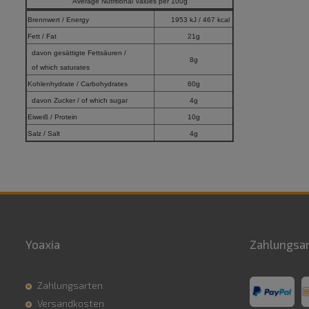
Average Nutritional Values per 100g
Brennwert / Energy
1953 kJ / 467 kcal
Fett / Fat
21g
davon gesättigte Fettsäuren /
8g
of which saturates
Kohlenhydrate / Carbohydrates
60g
davon Zucker / of which sugar
4g
Eiweiß / Protein
10g
Salz / Salt
4g
Yoaxia
Zahlungsa
Zahlungsarten
Versandkosten