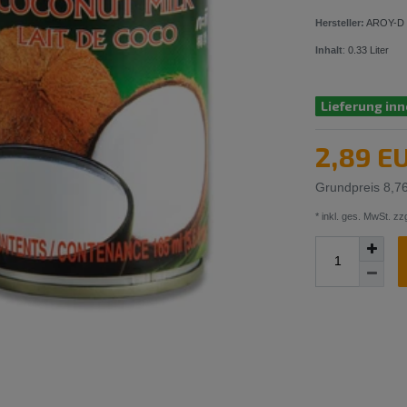
Hersteller:
AROY-D
Inhalt
:
0.33
Liter
Lieferung inn
2,89 E
Grundpreis
8,76
* inkl. ges. MwSt. zzg