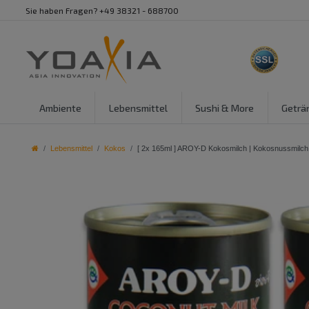
Sie haben Fragen? +49 38321 - 688700
Ambiente
Lebensmittel
Sushi & More
Geträ
Lebensmittel
Kokos
[ 2x 165ml ] AROY-D Kokosmilch | Kokosnussmilch 