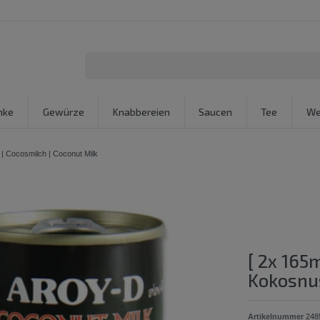
nke
Gewürze
Knabbereien
Saucen
Tee
We
| Cocosmilch | Coconut Milk
[ 2x 165
Kokosnus
Artikelnummer
248