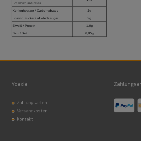
of which saturates
Kohlenhydrate / Carbohydrates
2g
davon Zucker / of which sugar
2g
Eiweiß / Protein
1,6g
Salz / Salt
0,05g
Yoaxia
Zahlungsa
Zahlungsarten
Versandkosten
Kontakt