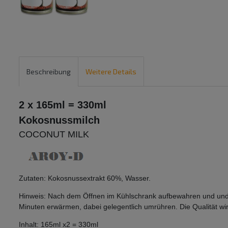
Beschreibung
Weitere Details
2 x 165ml = 330ml
Kokosnussmilch
COCONUT MILK
Zutaten: Kokosnussextrakt 60%, Wasser
.
Hinweis:
Nach dem Öffnen im Kühlschrank aufbe
wahren und und
Minuten erwärmen, dabei gelegentlich umrühren. Die Qualität wir
Inhalt: 165ml x2 = 330ml