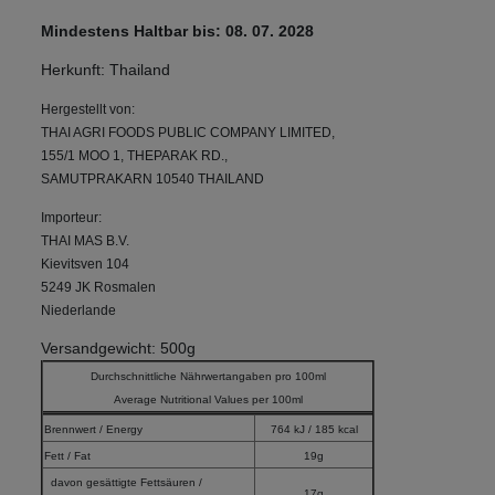
Mindestens Haltbar bis: 08. 07. 2028
Herkunft: Thailand
Hergestellt von:
THAI AGRI FOODS PUBLIC COMPANY LIMITED,
155/1 MOO 1, THEPARAK RD.,
SAMUTPRAKARN 10540 THAILAND
Importeur:
THAI MAS B.V.
Kievitsven 104
5249 JK Rosmalen
Niederlande
Versandgewicht: 500g
Durchschnittliche Nährwertangaben pro 100ml
Average Nutritional Values per 100ml
Brennwert / Energy
764 kJ / 185 kcal
Fett / Fat
19g
davon gesättigte Fettsäuren /
17g