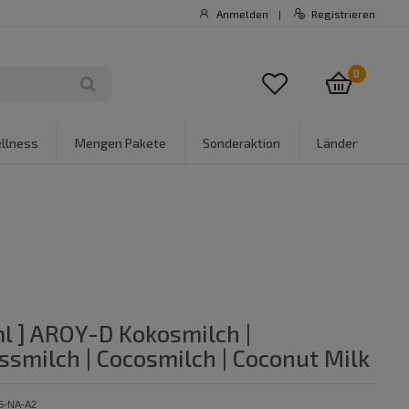
Anmelden
Registrieren
|
0
llness
Mengen Pakete
Sonderaktion
Länder
ml ] AROY-D Kokosmilch |
smilch | Cocosmilch | Coconut Milk
5-NA-A2