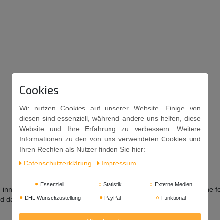
Cookies
Wir nutzen Cookies auf unserer Website. Einige von
diesen sind essenziell, während andere uns helfen, diese
Website und Ihre Erfahrung zu verbessern. Weitere
Informationen zu den von uns verwendeten Cookies und
Ihren Rechten als Nutzer finden Sie hier:
Daten­schutz­erklärung
Impressum
Essenziell
Statistik
Externe Medien
 innerhalb von 2 Tagen verbrauchen
.
Sollte die Kokosnussmilch eine f
DHL Wunschzustellung
PayPal
Funktional
d dadurch nicht beeinträchtigt.