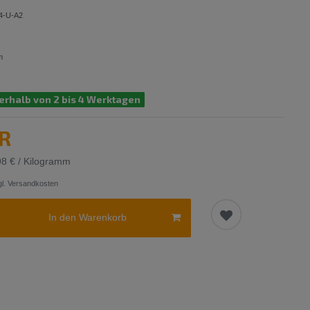
4-U-A2
m
erhalb von 2 bis 4 Werktagen
UR
98 € / Kilogramm
l.
Versandkosten
In den Warenkorb