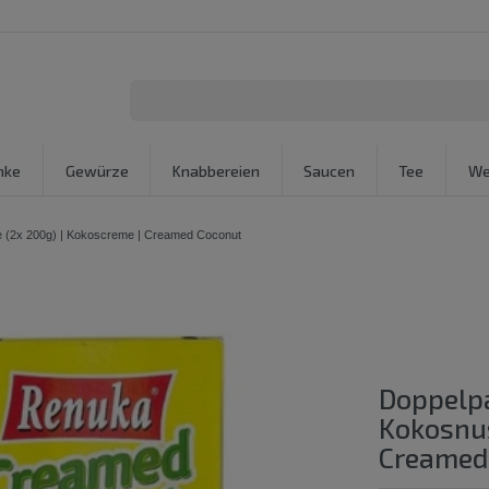
nke
Gewürze
Knabbereien
Saucen
Tee
We
(2x 200g) | Kokoscreme | Creamed Coconut
Doppelp
Kokosnus
Creamed