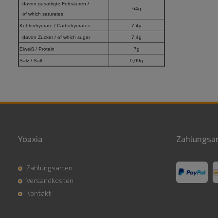
davon gesättigte Fettsäuren /
64g
of which saturates
Kohlenhydrate / Carbohydrates
7,4g
davon Zucker / of which sugar
7,4g
Eiweiß / Protein
7g
Salz / Salt
0,09g
Yoaxia
Zahlungsa
Zahlungsarten
Versandkosten
Kontakt