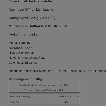
Ohne künstliche Aromastoffe
Nach dem Öffnen kühl lagern.
Nettogewicht : 200g x 2 = 400g
Mindestens Haltbar bis: 01. 02. 2028
Herkunft: Sri Lanka
Manufactured by:
RENUKA GROUP
(Trade Mark owner)
No.69, Sri Jinarathana Road,
Colombo 2, Sri Lanka
Importeur: Heuschen & Schrouff OFT B.V., P.O. Box 30202, 6370KE Landgra
Versandgewicht: 540g
Durchschnittliche Nährwertangaben pro 100g
Average Nutritional Values per 100g
Brennwert / Energy
2928 kJ / 711 kcal
Fett / Fat
69g