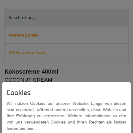
Beschreibung
Weitere Details
EU-Verantwortlicher
Kokoscreme 400ml
COCONUT CREAM
Cookies
SAVOY
Wir nutzen Cookies auf unserer Website. Einige von diesen
Zutaten : Kokosnussextrakt 70%, Wasser, Emulgator (E435).
sind essenziell, während andere uns helfen, diese Website und
Ungeöffnet bei Raumtemperatur, nach dem Öffnen im
Ihre Erfahrung zu verbessern. Weitere Informationen zu den
Kühlschrank aufbewahren und innerhalb von 2 Tagen
von uns verwendeten Cookies und Ihren Rechten als Nutzer
verbrauchen.
finden Sie hier: