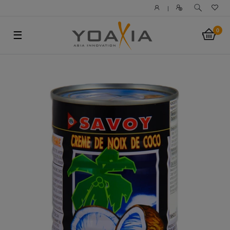
|
0
☰