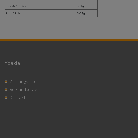
Eiweiß / Protein
2,1g
Salz / Salt
0,04g
Yoaxia
Zahlungsarten
Versandkosten
Kontakt