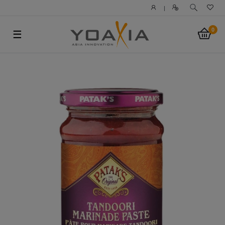
|
0
☰