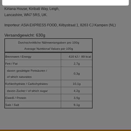
AB World Food Ltd.,
Kiriana House, Kiribati Way, Leigh,
Lancashire, WN7 5RS, UK.
Importeur: ASIA EXPRESS FOOD, Kilbystraat 1, 8263 CJ Kampen (NL)
Versandgewicht: 630g
Durchschnittliche Nährwertangaben pro 100g
Average Nutritional Values per 100g
Brennwert / Energy
416 kJ / 99 kcal
Fett / Fat
2,7g
davon gesättigte Fettsäuren /
0,3g
of which saturates
Kohlenhydrate / Carbohydrates
10,1g
davon Zucker / of which sugar
4,2g
Eiweiß / Protein
3,5g
Salz / Salt
6,1g