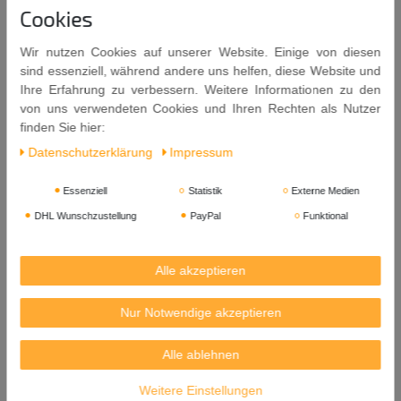
Salz,
Säuerungsmittel (Essigsäure, Milchsäure),
Cookies
Knoblauchpulver,
Farbstoffe (E163, E123, E129).
Wir nutzen Cookies auf unserer Website. Einige von diesen
Allergiehinweis: Kann Senf, Erdnüsse und Schalenfrüchte
sind essenziell, während andere uns helfen, diese Website und
enthalten.
Ihre Erfahrung zu verbessern. Weitere Informationen zu den
Farbstoff E122, E129 kann Aktivität und Aufmerksamkeit bei
von uns verwendeten Cookies und Ihren Rechten als Nutzer
Kindern beeinträchtigen.
finden Sie hier:
Daten­schutz­erklärung
Impressum
DIESES PRODUKT DARF NICHT UNGEKOCHT VERZEHRT
WERDEN.
Essenziell
Statistik
Externe Medien
An einem kühlen und trockenem Ort aufbewahren.
DHL Wunschzustellung
PayPal
Funktional
Nach dem Öffnen innerhalb von 6 Monaten und vor Ablauf des
Mindesthaltbarkeitsdatums verbrauchen.
Alle akzeptieren
Inhalt: 312g
Nur Notwendige akzeptieren
Mindestens Haltbar bis: 30. 09. 2028
Alle ablehnen
Herkunft: Großbritannien
Weitere Einstellungen
Hersteller: