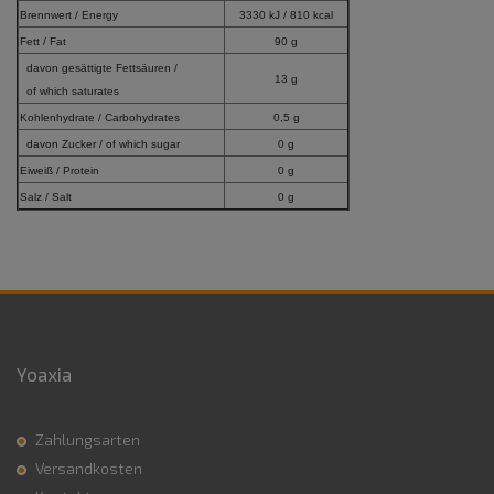
Brennwert / Energy
3330 kJ / 810 kcal
Fett / Fat
90 g
davon gesättigte Fettsäuren /
13 g
of which saturates
Kohlenhydrate / Carbohydrates
0,5 g
davon Zucker / of which sugar
0 g
Eiweiß / Protein
0 g
Salz / Salt
0 g
Yoaxia
Zahlungsarten
Versandkosten