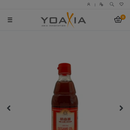
|
0
☰