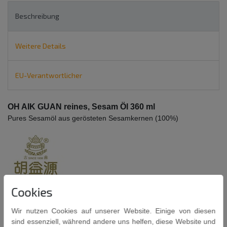
Beschreibung
Weitere Details
EU-Verantwortlicher
OH AIK GUAN reines, Sesam Öl 360 ml
Pures Sesamöl aus gerösteten Sesamkernen (100%)
Cookies
Zu verwenden:
Wir nutzen Cookies auf unserer Website. Einige von diesen
als Barbecue-Marinade
sind essenziell, während andere uns helfen, diese Website und