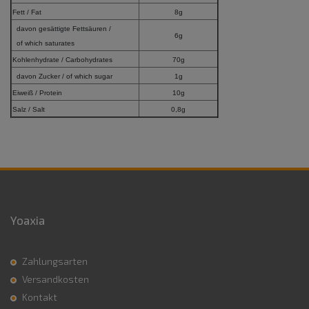
Fett / Fat
8g
davon gesättigte Fettsäuren /
6g
of which saturates
Kohlenhydrate / Carbohydrates
70g
davon Zucker / of which sugar
1g
Eiweiß / Protein
10g
Salz / Salt
0,8g
Yoaxia
Zahlungsarten
Versandkosten
Kontakt