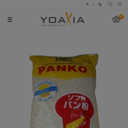
|
0
☰