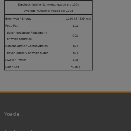
Durchschnittliche Nährwertangaben pro 100g
Average Nutritional Values per 100g
Brennwert / Energy
1210 kJ / 285 kcal
Fett / Fat
1,1g
davon gesättigte Fettsäuren /
0,2g
of which saturates
Kohlenhydrate / Carbohydrates
67g
davon Zucker / of which sugar
53g
Eiweiß / Protein
1,4g
Salz / Salt
<0,01g
Yoaxia