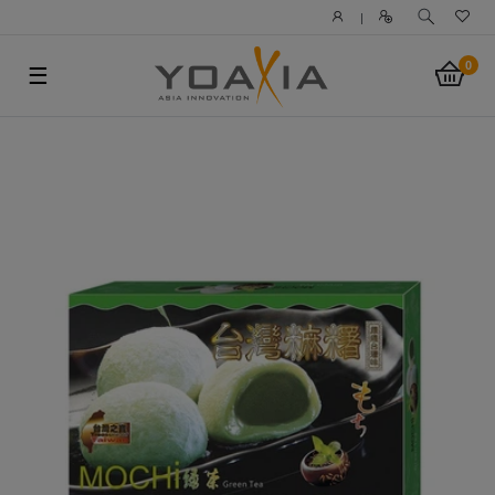
|
0
☰