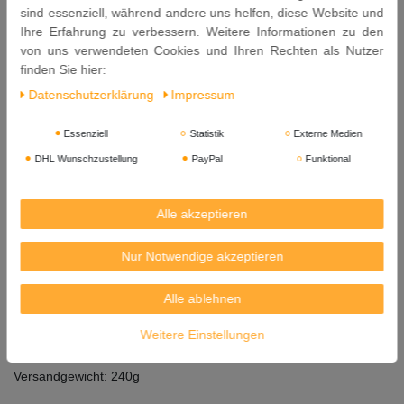
sind essenziell, während andere uns helfen, diese Website und
*Hinweis: Tartrazin kann Aktivität und Aufmerksamkeit bei Kindern
Ihre Erfahrung zu verbessern. Weitere Informationen zu den
beeinträchtigen.
von uns verwendeten Cookies und Ihren Rechten als Nutzer
finden Sie hier:
Achtung: Enthält ein Tütchen mit Sauerstoffbindemittel, das nicht
zum Verzehr geeignet ist.
Daten­schutz­erklärung
Impressum
Kann Spuren von Sojabohnen enthalten.
Essenziell
Statistik
Externe Medien
DHL Wunschzustellung
PayPal
Funktional
Kühl und trocken lagern.
Nach dem Öffnen umgehend verzehren.
Alle akzeptieren
Inhalt: 180g
Nur Notwendige akzeptieren
Mindestens Haltbar bis: 25. 02. 2027
Herkunft: Taiwan
Alle ablehnen
Importeur: Kreyenhop & Kluge GmbH & Co. KG, Industriestr. 40-
Weitere Einstellungen
42, 28876 Oyten
Versandgewicht: 240g