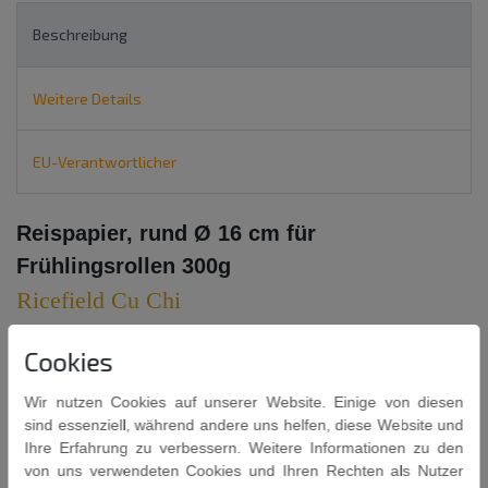
Beschreibung
Weitere Details
EU-Verantwortlicher
Reispapier, rund Ø 16 cm für
Frühlingsrollen 300g
Ricefield Cu Chi
16 cm Durchmesser
Cookies
Das Reispapier vor der Verwendung kurz in lauwarmes Wasser
Wir nutzen Cookies auf unserer Website. Einige von diesen
tauchen und anschließend auf einem Küchentuch ca. 1-2 Minuten
sind essenziell, während andere uns helfen, diese Website und
weich werden lassen. Wenn das Reispapier weich genug ist, kann
Ihre Erfahrung zu verbessern. Weitere Informationen zu den
mit dem Einrollen von beliebigen Zutaten wie Gemüse,
von uns verwendeten Cookies und Ihren Rechten als Nutzer
Glasnudeln und Fleisch begonnen werden.