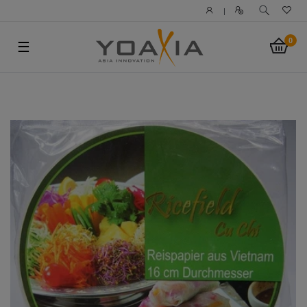
|
0
☰