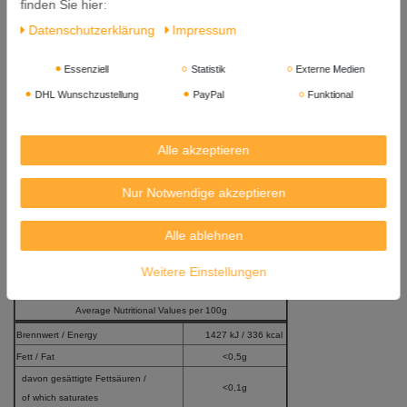
finden Sie hier:
Zutaten: Reismehl 80%, Wasser, Tapiokastärke, Salz.
Daten­schutz­erklärung
Impressum
Inhalt: 300g
Essenziell
Statistik
Externe Medien
Mindestens Haltbar bis: 20. 06. 2027
DHL Wunschzustellung
PayPal
Funktional
Herkunft: Vietnam
Importeur:
Alle akzeptieren
Kreyenhop & Kluge GmbH & Co. KG Lebensmittelimport
Industriestr. 40-42
Nur Notwendige akzeptieren
28876 Oyten
Alle ablehnen
Versandgewicht: 390g
Das Verpackungsdesign kann vom Foto abweichen!
Weitere Einstellungen
Durchschnittliche Nährwertangaben pro 100g
Average Nutritional Values per 100g
Brennwert / Energy
1427 kJ / 336 kcal
Fett / Fat
<0,5g
davon gesättigte Fettsäuren /
<0,1g
of which saturates