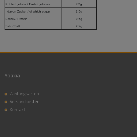
Kohlenhydrate / Carbohydrates
82g
davon Zucker / of which sugar
1,5g
Eiweiß / Protein
0,6g
Salz / Salt
2,2g
Yoaxia
Zahlungsarten
Versandkosten
Kontakt