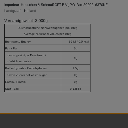
Importeur: Heuschen & Schrouff OFT B.V., P.O. Box 30202, 6370KE
Landgraaf – Holland
Versandgewicht: 3.000g
Durchschnittliche Nährwertangaben pro 100g
Average Nutritional Values per 100g
Brennwert / Energy
36 kJ / 9,5 kcal
Fett / Fat
0g
davon gesättigte Fettsäuren /
0g
of which saturates
Kohlenhydrate / Carbohydrates
1,5g
davon Zucker / of which sugar
0g
Eiweiß / Protein
0g
Salz / Salt
0,1355g