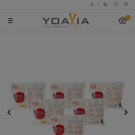
|
0
☰