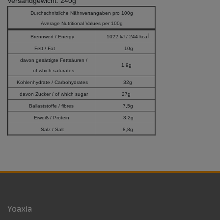
Versandgewicht: 240g
Durchschnittliche Nährwertangaben pro 100g
Average Nutritional Values per 100g
l
Brennwert / Energy
1022 kJ / 244
kca
Fett / Fat
10g
davon gesättigte Fettsäuren /
1,9g
of which saturates
Kohlenhydrate / Carbohydrates
32g
davon Zucker / of which sugar
27g
Ballaststoffe / fibres
7,5g
Eiweiß / Protein
3,2g
Salz / Salt
8,8g
Yoaxia