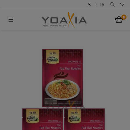
|
0
☰