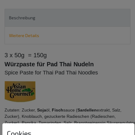
Beschreibung
Weitere Details
3 x 50g = 150g
Würzpaste für Pad Thai Nudeln
Spice Paste for Thai Pad Thai Noodles
Zutaten:
Zucker,
Soja
öl,
Fisch
sauce (
Sardellen
extrakt, Salz,
Zucker),
Knoblauch,
gezuckerte Radieschen (Radieschen,
Zucker),
Paprika,
Tamarinden,
Salz,
Branntweinessig,
Säureregulator
Citronensäure.
Cookies