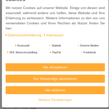
Allergene: Soja, Fisch (Sardellen).
Wir nutzen Cookies auf unserer Website. Einige von diesen sind
Vor direktem Sonnenlicht geschützt aufbewahren.
essenziell, während andere uns helfen, diese Website und Ihre
Erfahrung zu verbessern. Weitere Informationen zu den von uns
Nach dem Öffnen sofort verbrauchen.
verwendeten Cookies und Ihren Rechten als Nutzer finden Sie
hier:
Inhalt: 50g x 3 = 150g
Daten­schutz­erklärung
Impressum
Mindestens haltbar bis: 19. 02. 2028
Essenziell
Statistik
Externe Medien
Herkunft: Thailand
DHL Wunschzustellung
PayPal
Funktional
Manufactured for:
Asian Home Gourmet (CPL) Pte Ltd
under license from Cerebos Pacific Ltd.,
Alle akzeptieren
400 Orchard Road, #11-12,
Orchard Towers, Singapor 238875
Nur Notwendige akzeptieren
Importeur:
Alle ablehnen
Heuschen & Schrouff OFT B.V.,
P.O. Box 30202,
Weitere Einstellungen
6370KE Landgraaf - Holland