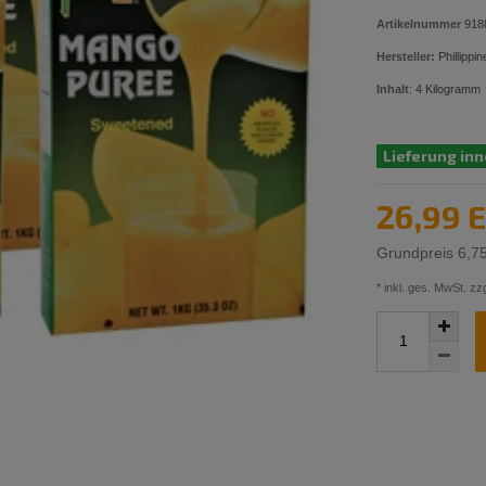
Artikelnummer
918
Hersteller:
Phillipp
Inhalt
:
4
Kilogramm
Lieferung inn
26,99 
Grundpreis
6,7
* inkl. ges. MwSt. zzg