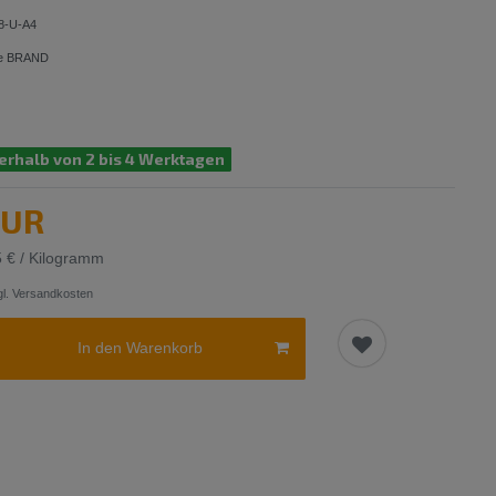
8-U-A4
ine BRAND
erhalb von 2 bis 4 Werktagen
EUR
5 € / Kilogramm
l.
Versandkosten
In den Warenkorb