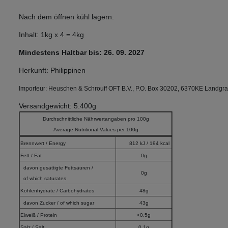
Nach dem öffnen kühl lagern.
Inhalt: 1kg x 4 = 4kg
Mindestens Haltbar bis: 26
. 09. 2027
Herkunft: Philippinen
Importeur: Heuschen & Schrouff OFT B.V., P.O. Box 30202, 6370KE Landgra
Versandgewicht: 5.400g
Durchschnittliche Nährwertangaben pro 100g
Average Nutritional Values per 100g
Brennwert / Energy
812 kJ / 194 kcal
Fett / Fat
0g
davon gesättigte Fettsäuren /
0g
of which saturates
Kohlenhydrate / Carbohydrates
48g
davon Zucker / of which sugar
43g
Eiweiß / Protein
<0,5g
Salz / Salt
0,1g