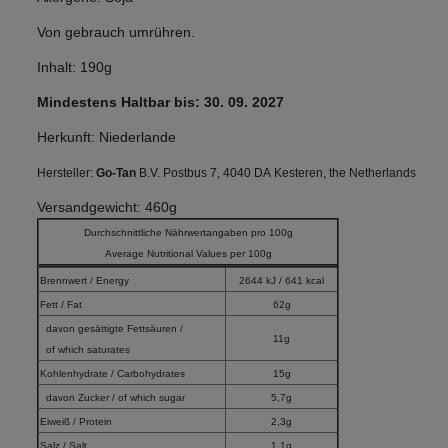
Von gebrauch umrühren.
Inhalt: 190g
Mindestens Haltbar bis: 30. 09. 2027
Herkunft: Niederlande
Hersteller:
Go-Tan
B.V. Postbus 7, 4040 DA Kesteren, the Netherlands
Versandgewicht: 460g
Durchschnittliche Nährwertangaben pro 100g
Average Nutritional Values per 100g
Brennwert / Energy
2644 kJ / 641 kcal
Fett / Fat
62g
davon gesättigte Fettsäuren /
11g
of which saturates
Kohlenhydrate / Carbohydrates
15g
davon Zucker / of which sugar
5,7g
Eiweiß / Protein
2,3g
Salz / Salt
1,1g