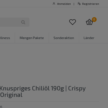
Anmelden
Registrieren
|
0
llness
Mengen Pakete
Sonderaktion
Länder
nuspriges Chiliöl 190g | Crispy
l Original
05