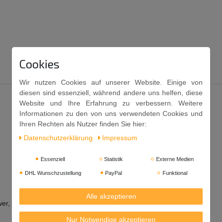
Cookies
Wir nutzen Cookies auf unserer Website. Einige von
diesen sind essenziell, während andere uns helfen, diese
Website und Ihre Erfahrung zu verbessern. Weitere
Informationen zu den von uns verwendeten Cookies und
Ihren Rechten als Nutzer finden Sie hier:
Daten­schutz­erklärung
Impressum
Essenziell
Statistik
Externe Medien
DHL Wunschzustellung
PayPal
Funktional
Alle akzeptieren
er, Salz, Zucker, frittierte Schalotte, Vogelaugenchili 0,90%.
Nur Notwendige akzeptieren