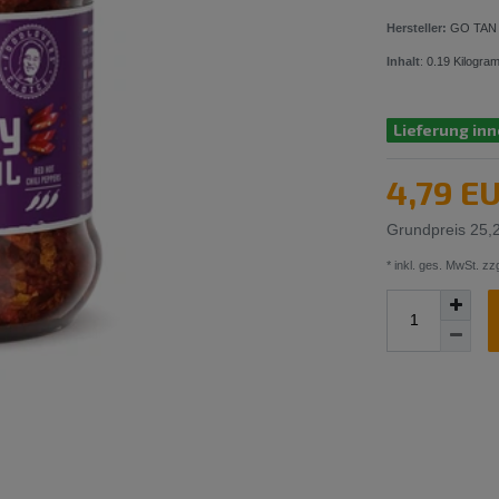
Hersteller:
GO TAN
Inhalt
:
0.19
Kilogra
Lieferung inn
4,79 E
Grundpreis
25,
* inkl. ges. MwSt. zzg