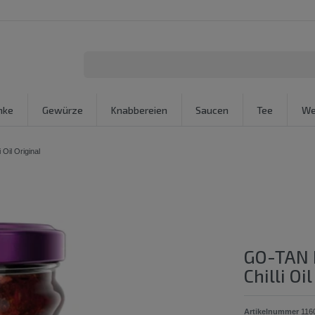
nke
Gewürze
Knabbereien
Saucen
Tee
We
Oil Original
GO-TAN K
Chilli Oi
Artikelnummer
116