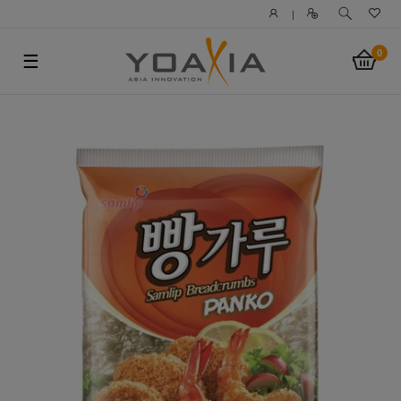
|
0
☰