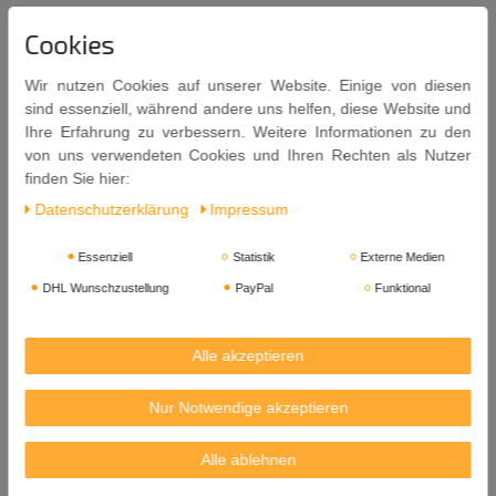
3. Fleisch / Fisch in Paniermehl wenden
Cookies
4. Anschließend in heißem Öl fritieren
Wir nutzen Cookies auf unserer Website. Einige von diesen
Zutaten:
Weizen
mehl, Hefe, Salz, Palmöl ganz gehärtet, Glukose,
sind essenziell, während andere uns helfen, diese Website und
Gerste
nmalzmehl, isoliertes
Soja
eiweiß, Antioxidationsmittel:
Ihre Erfahrung zu verbessern. Weitere Informationen zu den
Ascorbinsäure.
von uns verwendeten Cookies und Ihren Rechten als Nutzer
Allergene: Weizen, Gerste, Soja.
finden Sie hier:
Daten­schutz­erklärung
Impressum
Inhalt: 1.000g
Mindestens Haltbar bis: 21
. 06. 2027
Essenziell
Statistik
Externe Medien
Herkunft: Korea
DHL Wunschzustellung
PayPal
Funktional
Hersteller: Samlip General Foods Co., Ltd., 1253-5, Jeongwang-Dong
Siheung-Si, Gyeonggi-Do, Korea
Alle akzeptieren
Importeur:
Nur Notwendige akzeptieren
Kreyenhop & Kluge GmbH & Co. KG
Industriestr. 40-42
Alle ablehnen
28876 Oyten / Germany