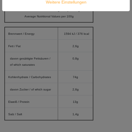
Versandgewicht: 1.260g
Weitere Einstellungen
Durchschnittliche Nährwertangaben pro 100g
Average Nutritional Values per 100g
Brennwert / Energy
1594 kJ / 376 kcal
Fett / Fat
2,6g
davon gesättigte Fettsäuren /
0,8g
of which saturates
Kohlenhydrate / Carbohydrates
74g
davon Zucker / of which sugar
2,6g
Eiweiß / Protein
13g
Salz / Salt
1,4g