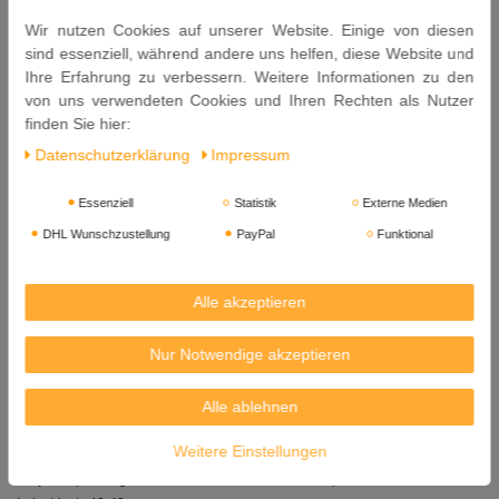
Salz
Wir nutzen Cookies auf unserer Website. Einige von diesen
Kaffir Limettenschale
sind essenziell, während andere uns helfen, diese Website und
Galgant
Ihre Erfahrung zu verbessern. Weitere Informationen zu den
Gewürze (Koriandersamen, Kreuzkümmelpulver)
von uns verwendeten Cookies und Ihren Rechten als Nutzer
finden Sie hier:
Allergene: Koriandersamen, Kreuzkümmelpulver.
Daten­schutz­erklärung
Impressum
Inhalt: 50g x 2 = 100g
Essenziell
Statistik
Externe Medien
Mindestens Haltbar bis: 19. 02. 2027
DHL Wunschzustellung
PayPal
Funktional
Herkunft: Thailand
Exporteur:
Alle akzeptieren
THAI WORLD IMPORT & EXPORT CO. LTD.
2532 TROCK NOKKET RACHADAPHISEK RD. BANGKLO,
Nur Notwendige akzeptieren
BANGKHOLAEM, BANGKOK 10120 THAILAND
Importeur: LIM & CO GMBH, Lahnstraße 27, 45478 Mülheim an der Ruhr
Alle ablehnen
(Germany)
Weitere Einstellungen
Importeur:
Kreyenhop & Kluge GmbH & Co. KG Lebensmittelimport