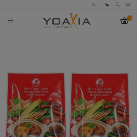
|
0
☰