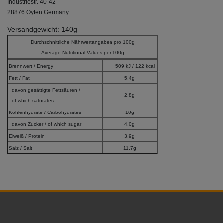
Industriestr. 40-42
28876 Oyten Germany
Versandgewicht: 140g
Durchschnittliche Nährwertangaben pro 100g
Average Nutritional Values per 100g
Brennwert / Energy
509 kJ / 122 kcal
Fett / Fat
5,4g
davon gesättigte Fettsäuren /
2,8g
of which saturates
Kohlenhydrate / Carbohydrates
10g
davon Zucker / of which sugar
4,0g
Eiweiß / Protein
3,9g
Salz / Salt
11,7g