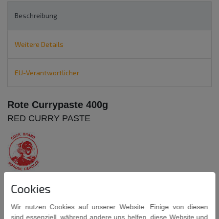
Beschreibung
Weitere Details
EU-Verantwortlicher
Rote Currypaste 400g
RED CURRY PASTE
Zutaten: Getrocknete rote Chili
Cookies
28%, Zitronengras, Knoblauch, Schalotten, Salz, Kaffir-
Limettenschale, Galgant, Gewürze (Koriandersamen,
Wir nutzen Cookies auf unserer Website. Einige von diesen
Kreuzkümmelpulver).
sind essenziell, während andere uns helfen, diese Website und