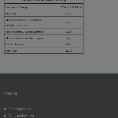
Average Nutritional Values per 100g
Brennwert / Energy
509 kJ / 122 kcal
Fett / Fat
5,4g
davon gesättigte Fettsäuren /
2,8g
of which saturates
Kohlenhydrate / Carbohydrates
10g
davon Zucker / of which sugar
4g
Eiweiß / Protein
3,9g
Salz / Salt
11,7g
Yoaxia
Zahlungsarten
Versandkosten