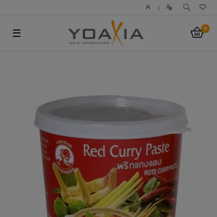
|
0
☰