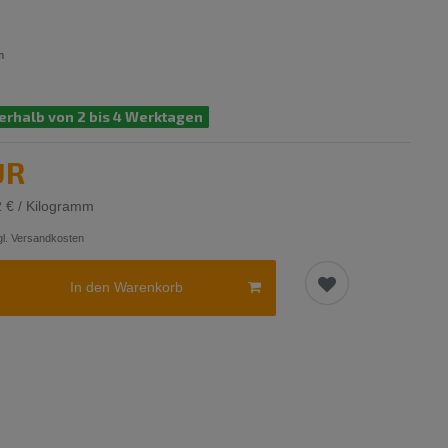
m
erhalb von 2 bis 4 Werktagen
UR
2 € / Kilogramm
l.
Versandkosten
In den Warenkorb