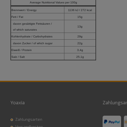
Average Nutritional Values per 100g
Brennwert / Energy
1136 kJ / 272 kcal
Fett / Fat
15g
davon gesättigte Fettsäuren /
13g
of which saturates
Kohlenhydrate / Carbohydrates
29g
davon Zucker / of which sugar
22g
Eiweiß / Protein
3,4g
Salz / Salt
25,1g
Yoaxia
Zahlungsa
Zahlungsarten
Versandkosten