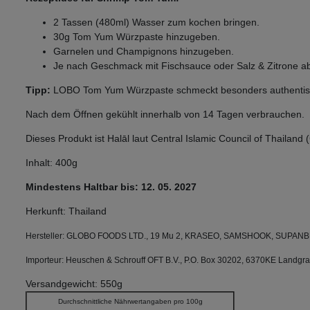
2 Tassen (480ml) Wasser zum kochen bringen.
30g Tom Yum Würzpaste hinzugeben.
Garnelen und Champignons hinzugeben.
Je nach Geschmack mit Fischsauce oder Salz & Zitrone 
Tipp:
LOBO Tom Yum Würzpaste schmeckt besonders authentisch 
Nach dem Öffnen gekühlt innerhalb von 14 Tagen verbrauchen.
Dieses Produkt ist Halāl laut Central Islamic Council of Thailand
Inhalt: 400g
Mindestens Haltbar bis: 12. 05. 2027
Herkunft: Thailand
Hersteller: GLOBO FOODS LTD., 19 Mu 2, KRASEO, SAMSHOOK, SUPAN
Importeur: Heuschen & Schrouff OFT B.V., P.O. Box 30202, 6370KE Landgra
Versandgewicht: 550g
Durchschnittliche Nährwertangaben pro 100g