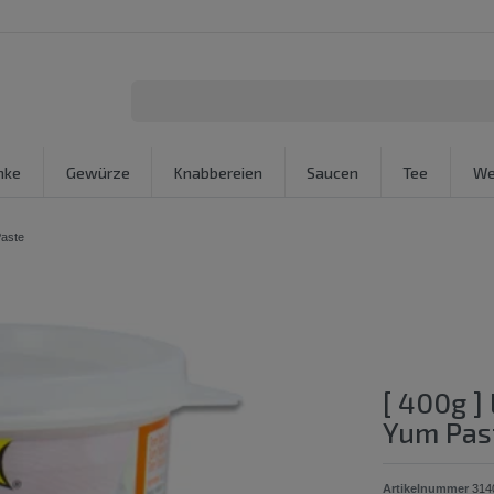
nke
Gewürze
Knabbereien
Saucen
Tee
We
aste
[ 400g 
Yum Pas
Artikelnummer
314