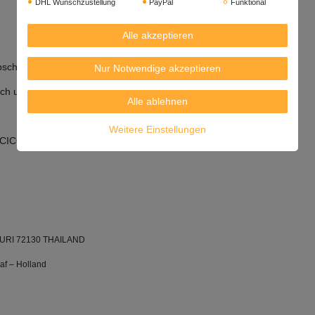
DHL Wunschzustellung
PayPal
Funktional
Alle akzeptieren
abschmecken.
Nur Notwendige akzeptieren
und lecker mit Fisch, Muscheln, Garnelen oder Schweinefleisch.
Alle ablehnen
Weitere Einstellungen
 (CICOT).
BURI 72130 THAILAND
af – Holland