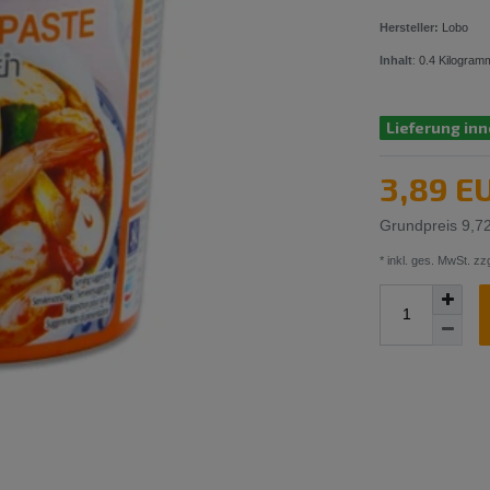
Hersteller:
Lobo
Inhalt
:
0.4
Kilogram
Lieferung inn
3,89 E
Grundpreis
9,7
* inkl. ges. MwSt. zzg