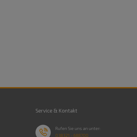
Service & Kontakt
Rufen Sie uns an unter:
038321 - 688700