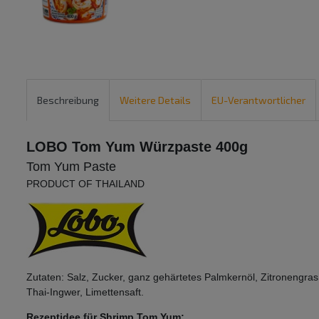
Beschreibung
Weitere Details
EU-Verantwortlicher
LOBO Tom Yum Würzpaste 400g
Tom Yum Paste
PRODUCT OF THAILAND
Zutaten: Salz, Zucker, ganz gehärtetes Palmkernöl, Zitronengra
Thai-Ingwer, Limettensaft.
Rezeptidee für Shrimp Tom Yum: