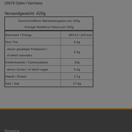
28876 Oyten / Germany
Versandgewicht: 420g
Durchschnittliche Nährwertangaben pro 100g
Average Nutritional Values per 100g
Brennwert / Energy
483 kJ / 116 kcal
Fett / Fat
6,4g
davon gesättigte Fettsäuren /
4,3g
of which saturates
Kohlenhydrate / Carbohydrates
10g
davon Zucker / of which sugar
5,4g
Eiweiß / Protein
2,7g
Salz / Salt
17,4g
Yoaxia