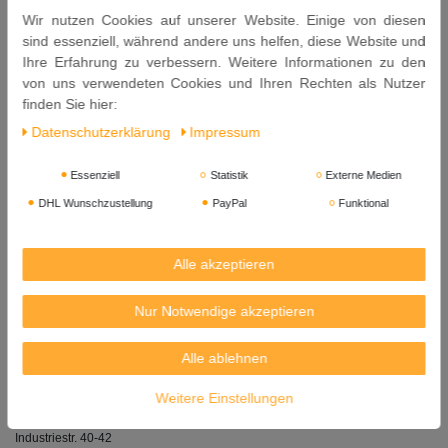
Salz
Wir nutzen Cookies auf unserer Website. Einige von diesen
Galgant
sind essenziell, während andere uns helfen, diese Website und
Kaffir-Limettenschale
Ihre Erfahrung zu verbessern. Weitere Informationen zu den
Kreuzkümmel
von uns verwendeten Cookies und Ihren Rechten als Nutzer
Koriandersamen
finden Sie hier:
Daten­schutz­erklärung
Impressum
Inhalt: 50g x 6 =300g
Mindestens Haltbar bis: 21
. 05. 2027
Essenziell
Statistik
Externe Medien
DHL Wunschzustellung
PayPal
Funktional
Herkunft: Thailand
Exporteur:
THAI WORLD IMPORT & EXPORT CO. LTD.
Alle akzeptieren
2532 TROCK NOKKET RACHADAPHISEK RD. BANGKLO,
BANGKHOLAEM, BANGKOK 10120 THAILAND
Nur Notwendige akzeptieren
Importeur: LIM & CO GMBH, Lahnstraße 27, 45478 Mülheim an der Ruhr
Alle ablehnen
(Germany)
Importeur:
Weitere Einstellungen
Kreyenhop & Kluge GmbH & Co. KG
Industriestr. 40-42