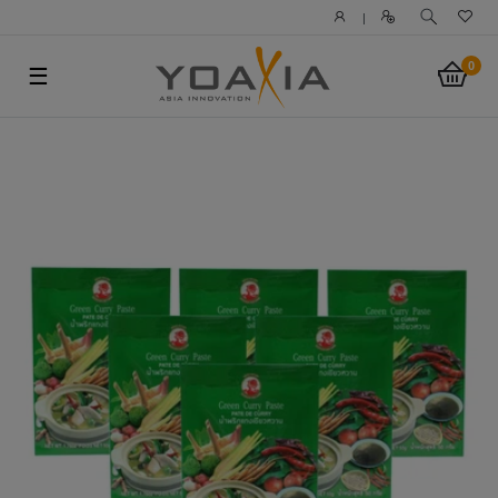
|
0
☰