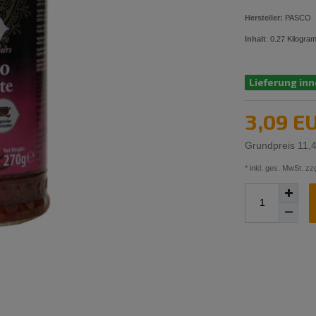
Hersteller:
PASCO
Inhalt
:
0.27
Kilogra
Lieferung inn
3,09 E
Grundpreis
11,
* inkl. ges. MwSt. zzg