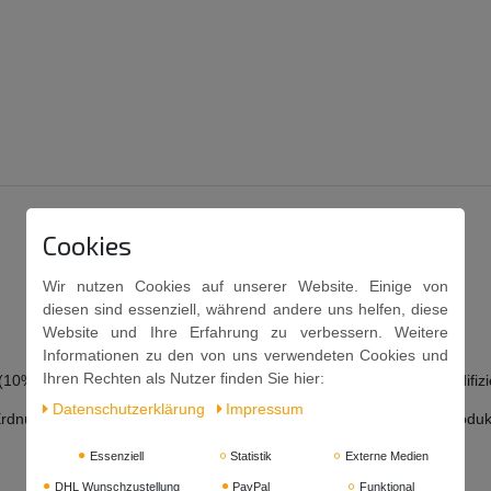
Cookies
Wir nutzen Cookies auf unserer Website. Einige von
diesen sind essenziell, während andere uns helfen, diese
Website und Ihre Erfahrung zu verbessern. Weitere
Informationen zu den von uns verwendeten Cookies und
Ihren Rechten als Nutzer finden Sie hier:
 (10%),
Kurkuma,
Ingwer, K
noblauch (3%),
Tomatenmark,
Salz,
modifiz
Daten­schutz­erklärung
Impressum
Erdnüsse, Getreide mit Gluten enhalten. Wichtig ist, dass Dieses Produk
Essenziell
Statistik
Externe Medien
DHL Wunschzustellung
PayPal
Funktional