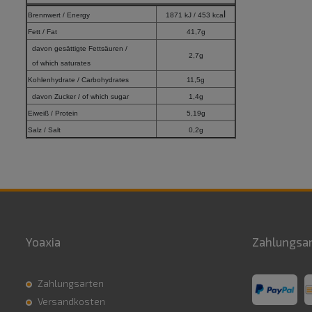
l
Brennwert / Energy
1871 kJ / 453 kca
Fett / Fat
41,7g
davon gesättigte Fettsäuren /
2,7g
of which saturates
Kohlenhydrate / Carbohydrates
11,5g
davon Zucker / of which sugar
1,4g
Eiweiß / Protein
5,19g
Salz / Salt
0,2g
Yoaxia
Zahlungsa
Zahlungsarten
Versandkosten