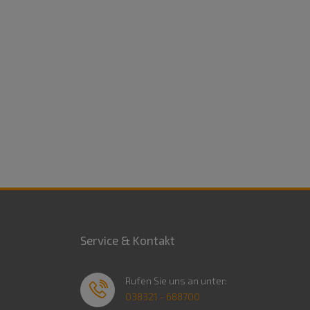
Service & Kontakt
Rufen Sie uns an unter:
038321 - 688700