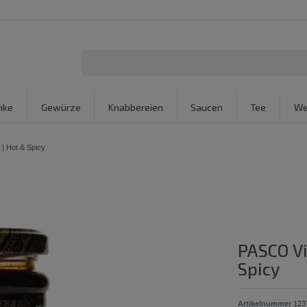
nke
Gewürze
Knabbereien
Saucen
Tee
We
| Hot & Spicy
PASCO Vi
Spicy
Artikelnummer
123