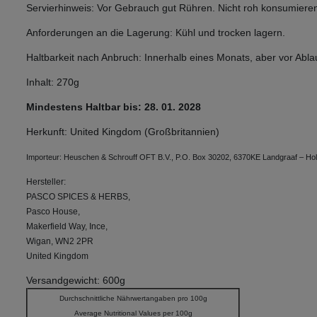
Servierhinweis: Vor Gebrauch gut Rühren. Nicht roh konsumiere
Anforderungen an die Lagerung: Kühl und trocken lagern.
Haltbarkeit nach Anbruch: Innerhalb eines Monats, aber vor Abl
Inhalt: 270g
Mindestens Haltbar bis: 28. 01. 2028
Herkunft: United Kingdom (Großbritannien)
Importeur: Heuschen & Schrouff OFT B.V., P.O. Box 30202, 6370KE Landgraaf – Hol
Hersteller:
PASCO SPICES & HERBS,
Pasco House,
Makerfield Way, Ince,
Wigan, WN2 2PR
United Kingdom
Versandgewicht: 600g
Durchschnittliche Nährwertangaben pro 100g
Average Nutritional Values per 100g