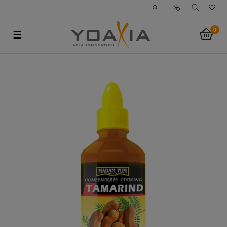
|
0
☰