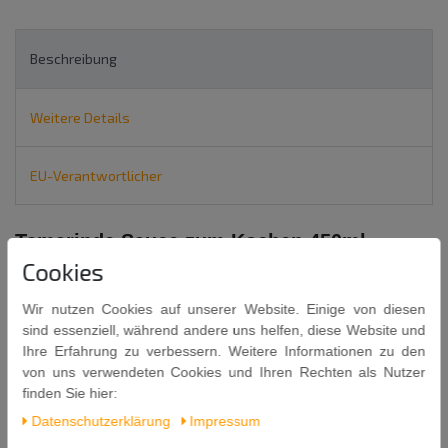
Beschreibung
Weitere Details
EU-Verantwortlicher
Tamarinde Sauce zum Kochen 450ml
Cookies
CONCENTRATE COOKING TAMARIND
MADAM PUM
Wir nutzen Cookies auf unserer Website. Einige von diesen
Zutaten: Tamarind Püree 85%, Wasser, Salz, Säuerungsmittel:
sind essenziell, während andere uns helfen, diese Website und
E330, Konservierungsstoff: E211.
Ihre Erfahrung zu verbessern. Weitere Informationen zu den
von uns verwendeten Cookies und Ihren Rechten als Nutzer
Inhalt: 450ml / 490g
finden Sie hier:
Mindestens Haltbar bis: 04. 06. 2027
Daten­schutz­erklärung
Impressum