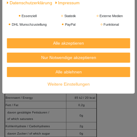
Daten­schutz­erklärung
Impressum
Allergene: Sulfit.
Essenziell
Statistik
Externe Medien
Inhalt: 425g / 200g Abtropfgewicht x 4 = 1.700
g / 800g
DHL Wunschzustellung
PayPal
Funktional
Abtropfgewicht
Mindestens Haltbar bis: 21. 04. 2028
Alle akzeptieren
Herkunft: China
Nur Notwendige akzeptieren
Importeur: ASIA EXPRESS FOOD, Kilbystraat 1, 8263 CJ Kampen
(NL)
Alle ablehnen
Versandgewicht: 2.400g
Durchschnittliche Nährwertangaben pro 100g
Weitere Einstellungen
Average Nutritional Values per 100g
Brennwert / Energy
85 kJ / 20 kcal
Fett / Fat
0,2g
davon gesättigte Fettsäuren /
0g
of which saturates
Kohlenhydrate / Carbohydrates
2g
davon Zucker / of which sugar
0g