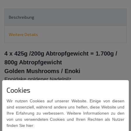
Beschreibung
Weitere Details
4 x 425g /200g Abtropfgewicht = 1.700g /
800g Abtropfgewicht
Golden Mushrooms / Enoki
Enoidake goldener Nadelpilz
Cookies
Gemeine Samtfußrübling (Flammulina velutipes)
Auch unter den Namen Enoki, Enokidake und Goldener Nadelpilz
Wir nutzen Cookies auf unserer Website. Einige von diesen
bekannt.
sind essenziell, während andere uns helfen, diese Website und
Ihre Erfahrung zu verbessern. Weitere Informationen zu den
Zutaten: Wasser, Gemeine Samtfußrübling
(Flammulina
von uns verwendeten Cookies und Ihren Rechten als Nutzer
velutipes)
, Salz, Säureregulator: E330 (Zitronensäure),
finden Sie hier:
Antioxidationsmittel: E222 (SULFIT).