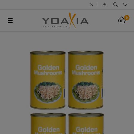
|
0
☰