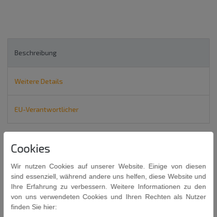
Beschreibung
Weitere Details
EU-Verantwortlicher
Thai Jasmin Reis 5kg
Cookies
THAI HOM MALI RICE
Wir nutzen Cookies auf unserer Website. Einige von diesen
SPOON & SPOON®
sind essenziell, während andere uns helfen, diese Website und
Ihre Erfahrung zu verbessern. Weitere Informationen zu den
Jasmin-Reis wird auch als "Duftreis" bezeichnet, da er beim
von uns verwendeten Cookies und Ihren Rechten als Nutzer
Kochen angenehm nach Jasmin riecht.
finden Sie hier: