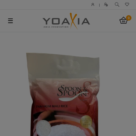
|
0
☰