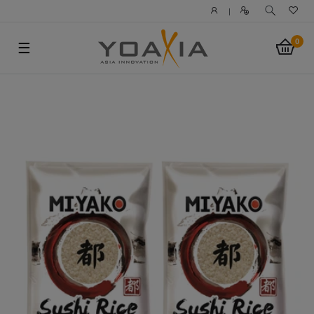
|
0
☰