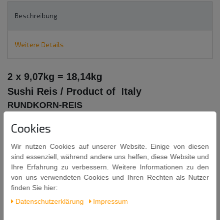
Beschreibung
Weitere Details
2 x 9,07kg = 18,14kg
Sushi Reis / Product of Italy
RUNDKORN-REIS
MIYAKO
Cookies
Sushi Rice
Wir nutzen Cookies auf unserer Website. Einige von diesen
sind essenziell, während andere uns helfen, diese Website und
Kühl und trocken lagern.
Ihre Erfahrung zu verbessern. Weitere Informationen zu den
von uns verwendeten Cookies und Ihren Rechten als Nutzer
Kochanleitung auf der Packung.
finden Sie hier:
Inhalt: 9,07kg x 2 = 18,14kg
Daten­schutz­erklärung
Impressum
Mindestens Haltbar bis: 16
. 02. 2028