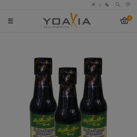
|
0
☰