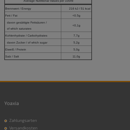
Average Nutritional Values per 100ml
Brennwert / Energy
216 kJ / 51 kcal
Fett / Fat
<0.5g
davon gesättigte Fettsäuren /
<0,1g
of which saturates
Kohlenhydrate / Carbohydrates
7,7g
davon Zucker / of which sugar
5,2g
Eiweiß / Protein
5,0g
Salz / Salt
11,0g
Yoaxia
Zahlungsarten
Versandkosten