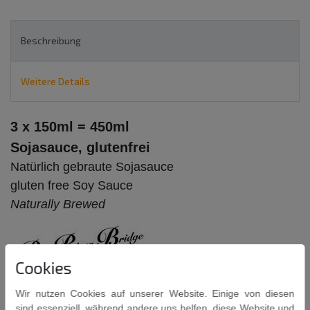
Beschreibung
Weitere Details
3 x 150ml = 450ml
Sojasauce, glutenfrei
Natürlich gebraute Sojasauce
gluten free Soy Sauce
Naturally Brewed
Cookies
Weizenfrei und 35% weniger Salzgehalt als herkömmliche Pearl
Wir nutzen Cookies auf unserer Website. Einige von diesen
River Bridge Sojasaucen.
sind essenziell, während andere uns helfen, diese Website und