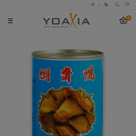
|
0
☰