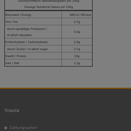
Durchschnittliche Nährwertangaben pro 100g
Average Nutritional Values per 100g
Brennwert / Energy
368 kJ / 88 kcal
Fett / Fat
2,7g
davon gesättigte Fettsäuren /
0,4g
of which saturates
Kohlenhydrate / Carbohydrates
2,9g
davon Zucker / of which sugar
2,7g
Eiweiß / Protein
13g
Salz / Salt
1,2g
Yoaxia
Zahlungsarten