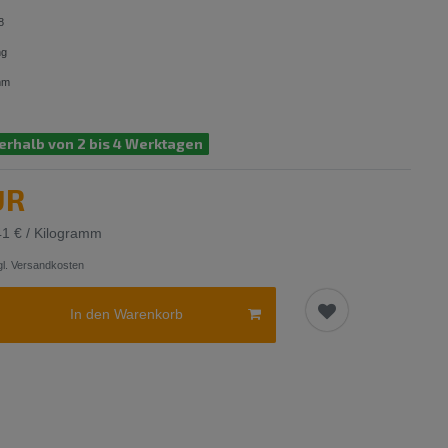
8
ng
mm
erhalb von 2 bis 4 Werktagen
UR
41 € / Kilogramm
l.
Versandkosten
In den Warenkorb