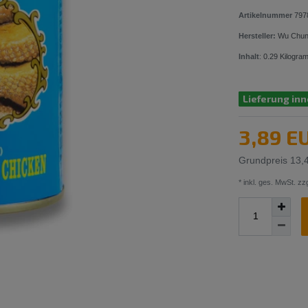
Artikelnummer
797
Hersteller:
Wu Chu
Inhalt
:
0.29
Kilogra
Lieferung inn
3,89 E
Grundpreis
13,
* inkl. ges. MwSt. zzg