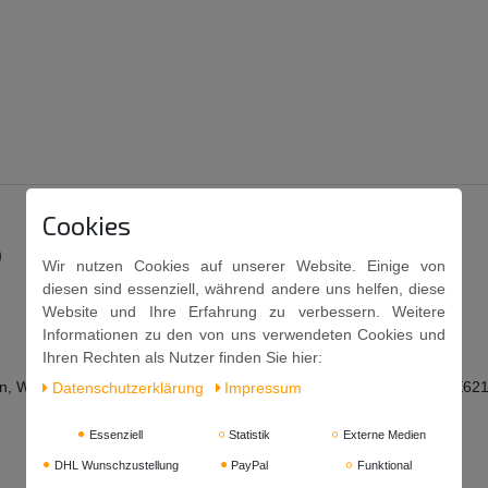
Cookies
)
Wir nutzen Cookies auf unserer Website. Einige von
diesen sind essenziell, während andere uns helfen, diese
Website und Ihre Erfahrung zu verbessern. Weitere
Informationen zu den von uns verwendeten Cookies und
Ihren Rechten als Nutzer finden Sie hier:
nen, Weizen, Wasser, Salz), Zucker, Sojaöl, Geschmacksverstärker: E621
Daten­schutz­erklärung
Impressum
Essenziell
Statistik
Externe Medien
DHL Wunschzustellung
PayPal
Funktional