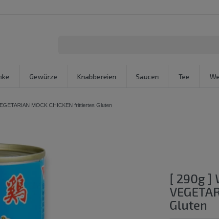
nke
Gewürze
Knabbereien
Saucen
Tee
We
 VEGETARIAN MOCK CHICKEN frittiertes Gluten
[ 290g ]
VEGETAR
Gluten