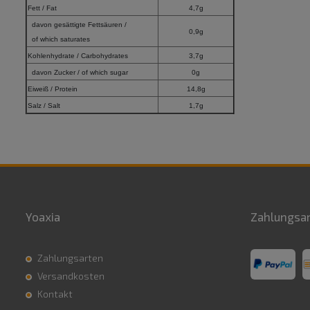
Fett / Fat
4,7g
davon gesättigte Fettsäuren /
0,9g
of which saturates
Kohlenhydrate / Carbohydrates
3,7g
davon Zucker / of which sugar
0g
Eiweiß / Protein
14,8g
Salz / Salt
1,7g
Yoaxia
Zahlungsa
Zahlungsarten
Versandkosten
Kontakt