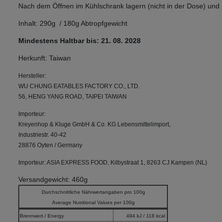
Nach dem Öffnen im Kühlschrank lagern (nicht in der Dose) und
Inhalt: 290g / 180g Abtropfgewicht
Mindestens Haltbar bis: 21. 08
. 2028
Herkunft: Taiwan
Hersteller:
WU CHUNG EATABLES FACTORY CO., LTD.
56, HENG YANG ROAD, TAIPEI TAIWAN
Importeur:
Kreyenhop & Kluge GmbH & Co. KG Lebensmittelimport,
Industriestr. 40-42
28876 Oyten / Germany
Importeur: ASIA EXPRESS FOOD, Kilbystraat 1, 8263 CJ Kampen (NL)
Versandgewicht: 460g
Durchschnittliche Nährwertangaben pro 100g
Average Nutritional Values per 100g
Brennwert / Energy
494 kJ / 118 kcal