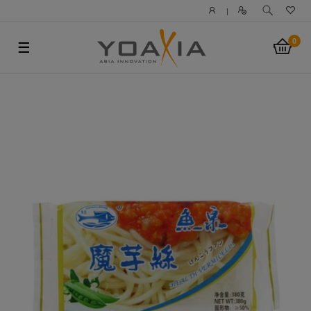
|
0
☰