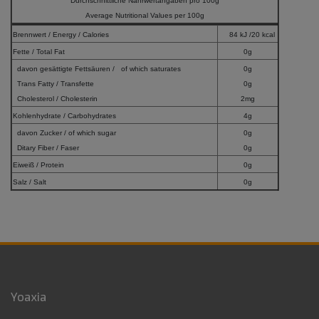
Durchschnittliche Nährwertangaben pro 100g
Average Nutritional Values per 100g
Brennwert / Energy / Calories
84 kJ /
20 kcal
Fette / Total Fat
0g
davon gesättigte Fettsäuren / of which saturates
0g
Trans Fatty / Transfette
0g
Cholesterol / Cholesterin
2mg
Kohlenhydrate / Carbohydrates
4g
davon Zucker / of which sugar
0g
Ditary Fiber / Faser
0g
Eiweiß / Protein
0g
Salz / Salt
0g
Yoaxia