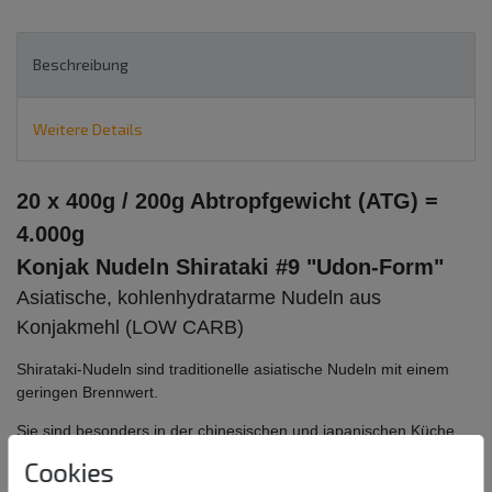
Beschreibung
Weitere Details
20 x 400g / 200g Abtropfgewicht (ATG) =
4.000g
Konjak Nudeln Shirataki #9 "Udon-Form"
Asiatische, kohlenhydratarme Nudeln aus
Konjakmehl (LOW CARB)
Shirataki-Nudeln sind traditionelle asiatische Nudeln mit einem
geringen Brennwert.
Sie sind besonders in der chinesischen und japanischen Küche
sehr beliebt.
Cookies
Bei der Herstellung von Shirataki-Nudeln, auch Konjak-Nudeln