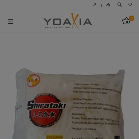
|
0
☰