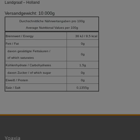
Landgraaf – Holland
Versandgewicht: 10.000g
Durchschnittliche Nährwertangaben pro 100g
Average Nutritional Values per 100g
Brennwert / Energy
36 kJ / 9,5 kcal
Fett / Fat
0g
davon gesättigte Fettsäuren /
0g
of which saturates
Kohlenhydrate / Carbohydrates
1,5g
davon Zucker / of which sugar
0g
Eiweiß / Protein
0g
Salz / Salt
0,1355g
Yoaxia