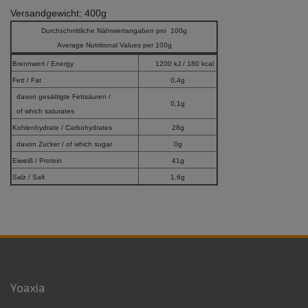
Versandgewicht: 400g
Durchschnittliche Nährwertangaben pro 100g
Average Nutritional Values per 100g
Brennwert / Energy
1200 kJ / 180 kcal
Fett / Fat
0,4g
davon gesättigte Fettsäuren /
0,1g
of which saturates
Kohlenhydrate / Carbohydrates
28g
davon Zucker / of which sugar
0g
Eiweiß / Protein
41g
Salz / Salt
1,6g
Yoaxia