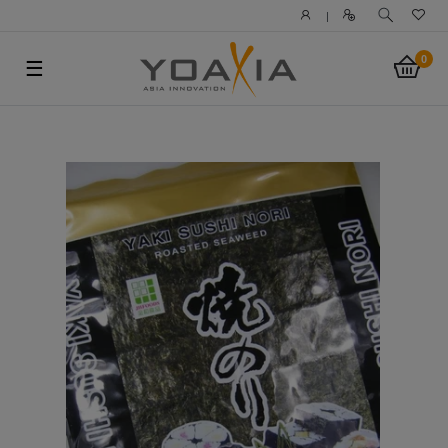
|
0
☰