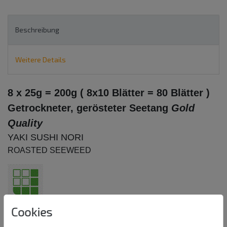
Beschreibung
Weitere Details
8 x 25g = 200g ( 8x10 Blätter = 80 Blätter )
Getrockneter, gerösteter Seetang
Gold
Quality
YAKI SUSHI NORI
ROASTED SEEWEED
Cookies
Seealgenblätter zum Sushi rollen (z.B.: Te-Maki-Sushi