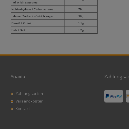
of which saturates
Kohlenhydrate / Carbohydrates
79g
davon Zucker / of which sugar
36g
Eiweiß / Protein
6,1g
Salz / Salt
0,2g
Yoaxia
Zahlungsa
Zahlungsarten
Versandkosten
Kontakt