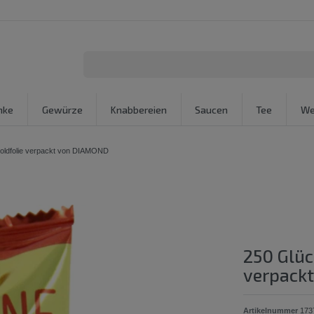
nke
Gewürze
Knabbereien
Saucen
Tee
We
 Goldfolie verpackt von DIAMOND
250 Glüc
verpack
Artikelnummer
173