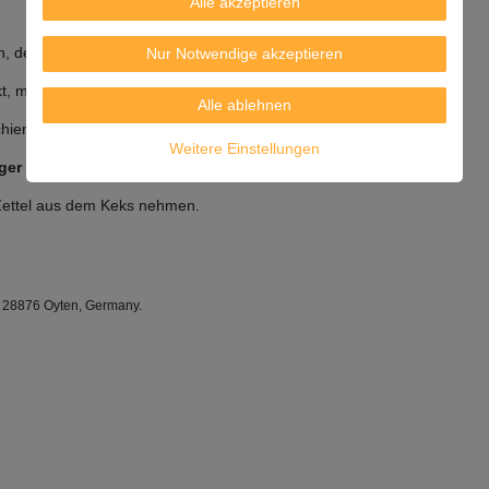
Alle akzeptieren
 der nicht zum Verzehr geeignet ist.
Nur Notwendige akzeptieren
t, mit einem Zettel im Inneren, der nicht zum Verzehr geeignet ist)
Alle ablehnen
hien.
Weitere Einstellungen
er - immer laufend frisch.
 Zettel aus dem Keks nehmen.
, 28876 Oyten, Germany.