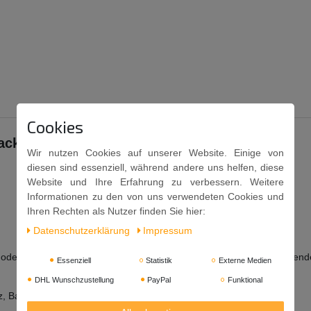
Cookies
ckt, je 6g = 1.500g
Wir nutzen Cookies auf unserer Website. Einige von
diesen sind essenziell, während andere uns helfen, diese
Website und Ihre Erfahrung zu verbessern. Weitere
Informationen zu den von uns verwendeten Cookies und
Ihren Rechten als Nutzer finden Sie hier:
Daten­schutz­erklärung
Impressum
 oder als Besonderheit bei der nächsten Geburtstagsparty. Inspirierend
Essenziell
Statistik
Externe Medien
DHL Wunschzustellung
PayPal
Funktional
, Backtriebmittel: Natriumcarbonate.