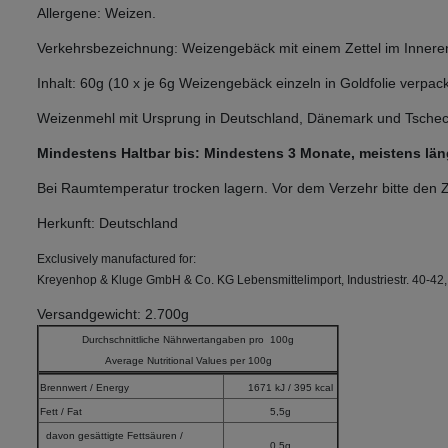
Allergene: Weizen.
Verkehrsbezeichnung: Weizengebäck mit einem Zettel im Inneren,
Inhalt: 60g (10 x je 6g Weizengebäck einzeln in Goldfolie verpack
Weizenmehl mit Ursprung in Deutschland, Dänemark und Tschec
Mindestens Haltbar bis: Mindestens 3 Monate, meistens läng
Bei Raumtemperatur trocken lagern. Vor dem Verzehr bitte den
Herkunft: Deutschland
Exclusively manufactured for:
Kreyenhop & Kluge GmbH & Co. KG Lebensmittelimport, Industriestr. 40-42
Versandgewicht: 2.700g
Durchschnittliche Nährwertangaben pro 100g
Average Nutritional Values per 100g
Brennwert / Energy
1671 kJ / 395 kcal
Fett / Fat
5,5g
davon gesättigte Fettsäuren /
0,5g