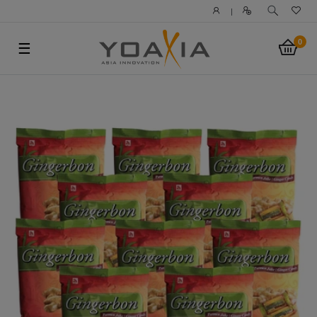
|
0
☰