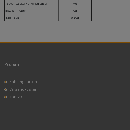
davon Zucker / of which sugar
70g
Eiweiß / Protein
0g
Salz / Salt
0,10g
Yoaxia
Zahlungsarten
Versandkosten
Kontakt