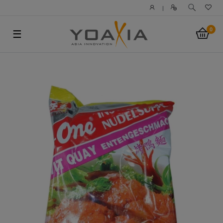
|
0
☰