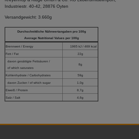
Industriestr. 40-42, 28876 Oyten
Versandgewicht: 3.660g
Durchschnittliche Nährwertangaben pro 100g
Average Nutritional Values per 100g
Brennwert / Energy
1965 kJ / 469 kcal
Fett / Fat
22g
davon gesättigte Fettsäuren /
8g
of which saturates
Kohlenhydrate / Carbohydrates
59g
davon Zucker / of which sugar
1,0g
Eiweiß / Protein
8,7g
Salz / Salt
4,6g