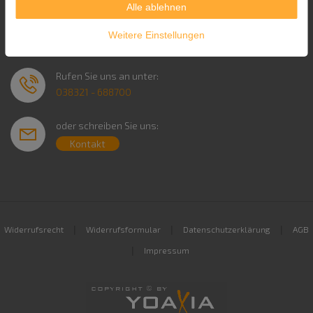
Alle ablehnen
Service & Kontakt
Weitere Einstellungen
Rufen Sie uns an unter:
038321 - 688700
oder schreiben Sie uns:
Kontakt
|
|
|
Widerrufsrecht
Widerrufsformular
Datenschutzerklärung
AGB
|
Impressum