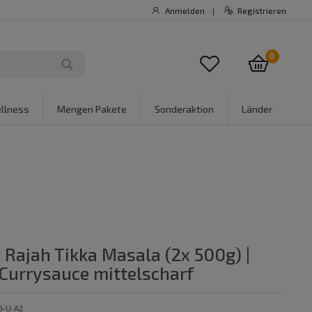
Anmelden
Registrieren
|
0
llness
Mengen Pakete
Sonderaktion
Länder
 Rajah Tikka Masala (2x 500g) |
Currysauce mittelscharf
5-U-A2