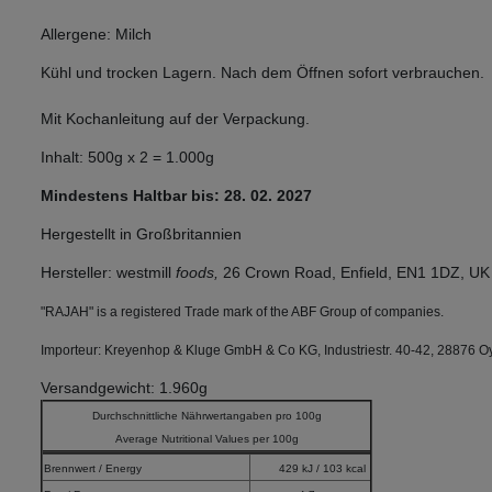
Allergene: Milch
Kühl und trocken Lagern. Nach dem Öffnen sofort verbrauchen.
Mit Kochanleitung auf der Verpackung.
Inhalt: 500g x 2 = 1.000g
Mindestens Haltbar bis: 28. 02. 2027
Hergestellt in Großbritannien
Hersteller: westmill
foods,
26 Crown Road, Enfield, EN1 1DZ, UK 
"RAJAH" is a registered Trade mark of the ABF Group of companies.
Importeur: Kreyenhop & Kluge GmbH & Co KG, Industriestr. 40-42, 28876 O
Versandgewicht: 1.960g
Durchschnittliche Nährwertangaben pro 100g
Average Nutritional Values per 100g
Brennwert / Energy
429 kJ / 103 kcal