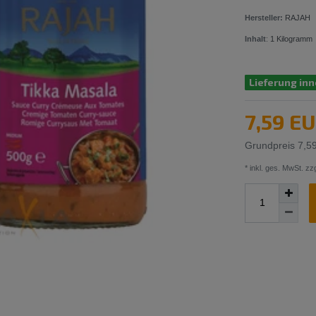
Hersteller:
RAJAH
Inhalt
:
1
Kilogramm
Lieferung inn
7,59 E
Grundpreis
7,5
* inkl. ges. MwSt. zzg