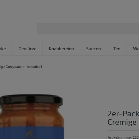
nke
Gewürze
Knabbereien
Saucen
Tee
We
ige Currysauce mittelscharf
2er-Pack
Cremige 
Artikelnummer
220