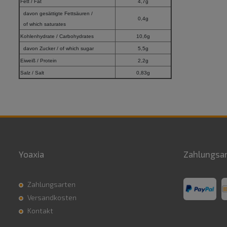
Fett / Fat
4,7g
davon gesättigte Fettsäuren /
0,4g
of which saturates
Kohlenhydrate / Carbohydrates
10,6g
davon Zucker / of which sugar
5,5g
Eiweiß / Protein
2,2g
Salz / Salt
0,83g
Yoaxia
Zahlungsa
Zahlungsarten
Versandkosten
Kontakt