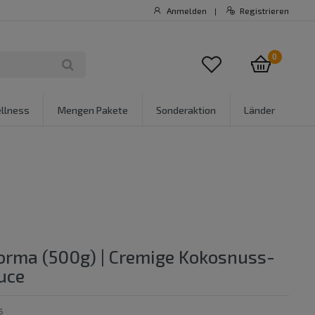
Anmelden
Registrieren
|
0
llness
Mengen Pakete
Sonderaktion
Länder
orma (500g) | Cremige Kokosnuss-
uce
5