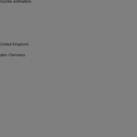
rüchte enthalten.
 (United Kingdom)
Oyten / Germany