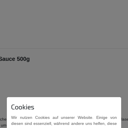
Sauce 500g
Cookies
Wir nutzen Cookies auf unserer Website. Einige von
Hühnchenbrust hinzugeben und 4-5 Minuten anbraten. Den Inhalt des G
diesen sind essenziell, während andere uns helfen, diese
h umrühren.