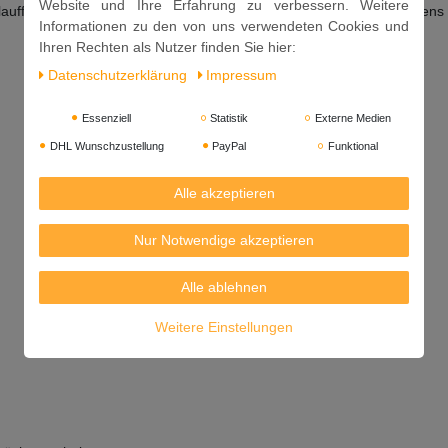
Website und Ihre Erfahrung zu verbessern. Weitere
aufform geben. Auf der mittleren Schiene des vorgeheizten Backofens
Informationen zu den von uns verwendeten Cookies und
Ihren Rechten als Nutzer finden Sie hier:
Daten­schutz­erklärung
Impressum
Essenziell
Statistik
Externe Medien
DHL Wunschzustellung
PayPal
Funktional
Alle akzeptieren
Nur Notwendige akzeptieren
Alle ablehnen
Weitere Einstellungen