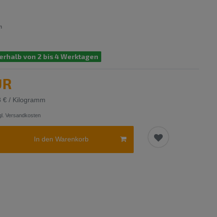
m
erhalb von 2 bis 4 Werktagen
UR
8 € / Kilogramm
l.
Versandkosten
In den Warenkorb