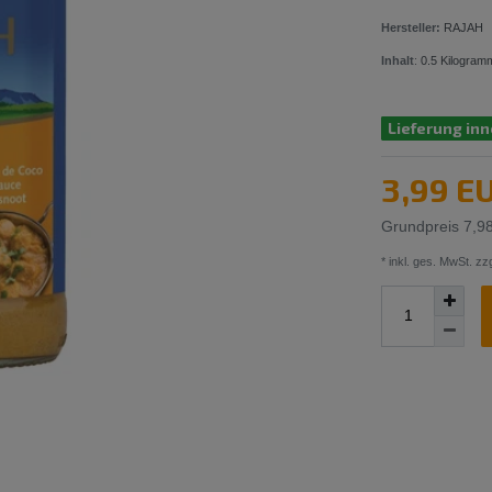
Hersteller:
RAJAH
Inhalt
:
0.5
Kilogram
Lieferung inn
3,99 E
Grundpreis
7,9
* inkl. ges. MwSt. zzg