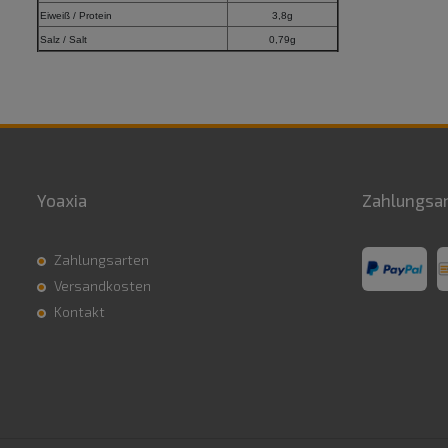
Eiweiß / Protein
3,8g
Salz / Salt
0,79g
Yoaxia
Zahlungsa
Zahlungsarten
Versandkosten
Kontakt