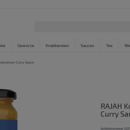
nke
Gewürze
Knabbereien
Saucen
Tee
We
Kokosnuss-Curry Sauce
RAJAH K
Curry Sa
Artikelnummer
202