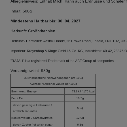
Allergiehinweis: Enthält Milch. Kann auch Erdnüsse und Schalenf
Inhalt: 500g
Mindestens Haltbar bis: 30. 04. 2027
Herkunft: Großbritannien
Herkunft / Hersteller: westmill
foods
, 26 Crown Road, Enfield, EN1 1DZ, UK
Importeur: Kreyenhop & Kluge GmbH & Co. KG, Industriestr. 40-42, 28876 
"RAJAH" is a registered Trade mark of the ABF Group of companies.
Versandgewicht: 980g
Durchschnittliche Nährwertangaben pro 100g
Average Nutritional Values per 100g
Brennwert / Energy
732 kJ / 176 kcal
Fett / Fat
10,5g
davon gesättigte Fettsäuren /
5,9g
of which saturates
Kohlenhydrate / Carbohydrates
12,0g
davon Zucker / of which sugar
6,3g