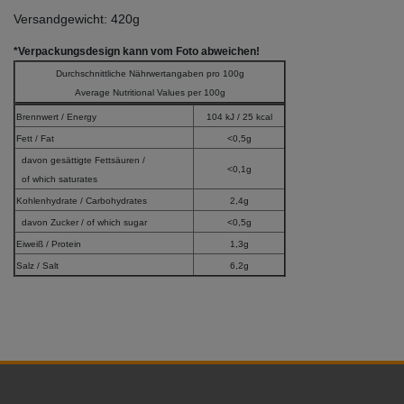
Versandgewicht: 420g
*Verpackungsdesign kann vom Foto abweichen!
Durchschnittliche Nährwertangaben pro 100g
Average Nutritional Values per 100g
Brennwert / Energy
104 kJ / 25 kcal
Fett / Fat
<0,5g
davon gesättigte Fettsäuren /
<0,1g
of which saturates
Kohlenhydrate / Carbohydrates
2,4g
davon Zucker / of which sugar
<0,5g
Eiweiß / Protein
1,3g
Salz / Salt
6,2g