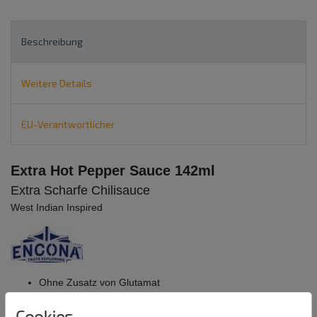
Beschreibung
Weitere Details
EU-Verantwortlicher
Extra Hot Pepper Sauce 142ml
Extra Scharfe Chilisauce
West Indian Inspired
Ohne Zusatz von Glutamat
Zutaten: Pfefferpüree 55% [Chilischoten 89% (Habanero-
Cookies