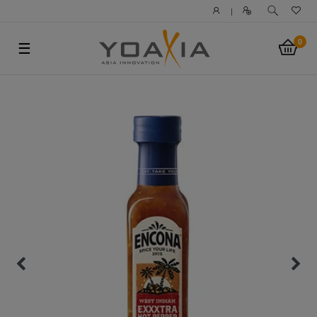
|
0
☰