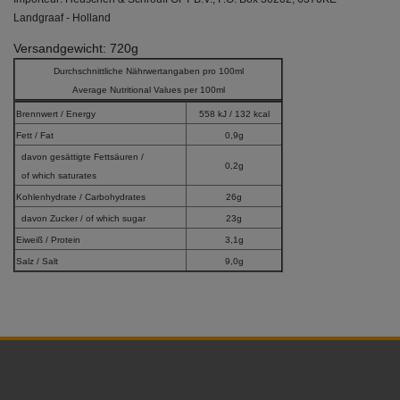
Landgraaf - Holland
Versandgewicht: 720g
Durchschnittliche Nährwertangaben pro 100ml
Average Nutritional Values per 100ml
Brennwert / Energy
558 kJ / 132 kcal
Fett / Fat
0,9g
davon gesättigte Fettsäuren /
0,2g
of which saturates
Kohlenhydrate / Carbohydrates
26g
davon Zucker / of which sugar
23g
Eiweiß / Protein
3,1g
Salz / Salt
9,0g