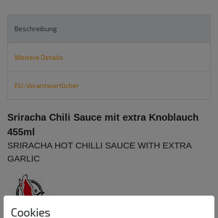
Beschreibung
Weitere Details
EU-Verantwortlicher
Sriracha Chili Sauce mit extra Knoblauch
455ml
SRIRACHA HOT CHILLI SAUCE WITH EXTRA
GARLIC
Cookies