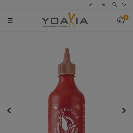
|
0
☰