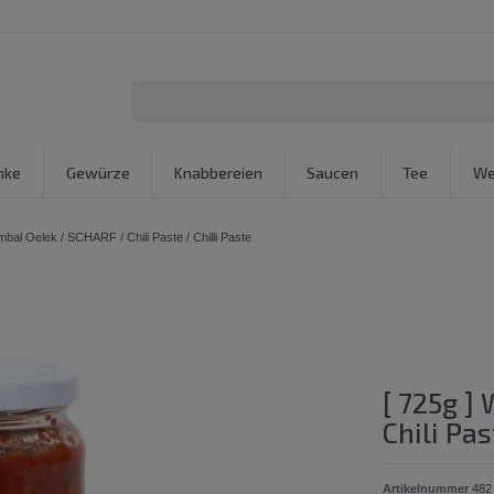
nke
Gewürze
Knabbereien
Saucen
Tee
We
l Oelek / SCHARF / Chili Paste / Chilli Paste
[ 725g ]
Chili Pas
Artikelnummer
482