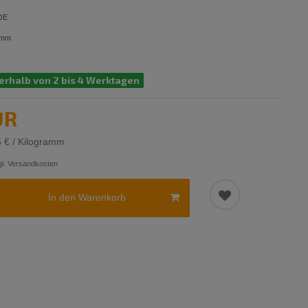
OE
amm
erhalb von 2 bis 4 Werktagen
UR
6 € / Kilogramm
l.
Versandkosten
In den Warenkorb