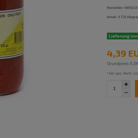
Hersteller:
WENDJ
Inhalt
:
0.725
Kilogr
Lieferung inn
4,39 E
Grundpreis
6,0
* inkl. ges. MwSt. zzg