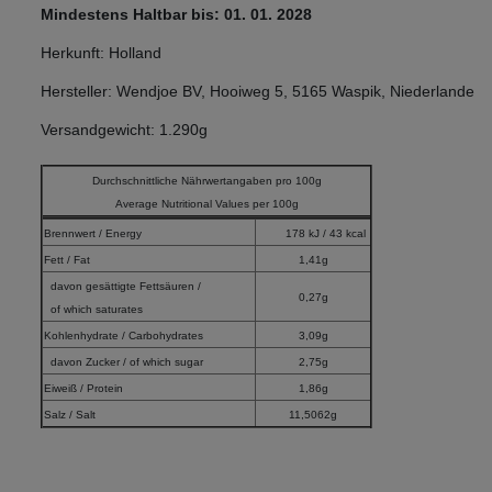
Mindestens Haltbar bis: 01. 01. 2028
Herkunft: Holland
Hersteller: Wendjoe BV, Hooiweg 5, 5165 Waspik, Niederlande
Versandgewicht: 1.290g
Durchschnittliche Nährwertangaben pro 100g
Average Nutritional Values per 100g
Brennwert / Energy
178 kJ / 43 kcal
Fett / Fat
1,41g
davon gesättigte Fettsäuren /
0,27g
of which saturates
Kohlenhydrate / Carbohydrates
3,09g
davon Zucker / of which sugar
2,75g
Eiweiß / Protein
1,86g
Salz / Salt
11,5062g