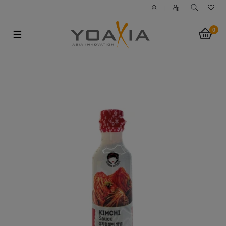
|
0
☰