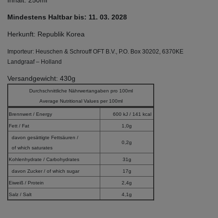
Inhalt: 250ml
Mindestens Haltbar bis: 11. 03. 2028
Herkunft: Republik Korea
Importeur: Heuschen & Schrouff OFT B.V., P.O. Box 30202, 6370KE
Landgraaf – Holland
Versandgewicht: 430g
Durchschnittliche Nährwertangaben pro 100ml
Average Nutritional Values per 100ml
Brennwert / Energy
600 kJ / 141 kcal
Fett / Fat
1,0g
davon gesättigte Fettsäuren /
0,2g
of which saturates
Kohlenhydrate / Carbohydrates
31g
davon Zucker / of which sugar
17g
Eiweiß / Protein
2,4g
Salz / Salt
4,1g