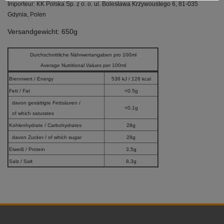
Importeur: KK Polska Sp. z o. o. ul.
Bolesława Krzywoustego 6, 81-035
Gdynia, Polen
Versandgewicht: 650g
Durchschnittliche Nährwertangaben pro 100ml
Average Nutritional Values per 100ml
Brennwert / Energy
536 kJ / 126 kcal
Fett / Fat
<0.5g
davon gesättigte Fettsäuren /
<0,1g
of which saturates
Kohlenhydrate / Carbohydrates
28g
davon Zucker / of which sugar
28g
Eiweiß / Protein
3,5g
Salz / Salt
8,3g