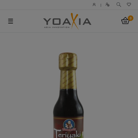
|
0
☰