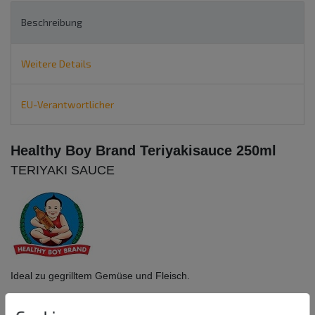
Beschreibung
Weitere Details
EU-Verantwortlicher
Healthy Boy Brand Teriyakisauce 250ml
TERIYAKI SAUCE
Ideal zu gegrilltem Gemüse und Fleisch.
Zutaten: Wasser, Sojasauce (Wasser,
Soja
bohnen,
Weizen
, Salz,