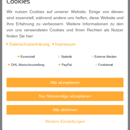
Cookies
Zucker, Geschmacksverstärker: E621, Konservierungsstoff:
E211), Zucker, Branntweinessig, Salz, Aroma, Farbstoff E150c,
Wir nutzen Cookies auf unserer Website. Einige von diesen
Geschmacksverstärker: E631, E627, Konservierungsstoff: E211.
sind essenziell, während andere uns helfen, diese Website und
Allergene: Soja, Weizen.
Ihre Erfahrung zu verbessern. Weitere Informationen zu den
von uns verwendeten Cookies und Ihren Rechten als Nutzer
Inhalt: 250ml
finden Sie hier:
Mindestens Haltbar bis: 01. 12. 2028
Daten­schutz­erklärung
Impressum
Herkunft: Thailand
Essenziell
Statistik
Externe Medien
Hinweis:
Produktdesign kann vom Artikelbild geringfügig
DHL Wunschzustellung
PayPal
Funktional
abweichen
Manufactured by:
Alle akzeptieren
YAN WAL YUN CO.,LTD.
12/8 Moo 6, Rama 2 Rd.,
Nur Notwendige akzeptieren
Thachin, Samutsakorn 74000
Thailand
Alle ablehnen
Importeur: Heuschen & Schrouff OFT B.V., P.O. Box 30202, 6370KE
Weitere Einstellungen
Landgraaf – Holland