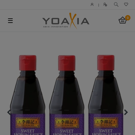
|
0
☰