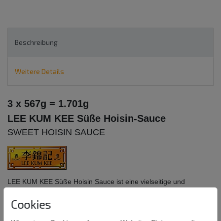
Beschreibung
Weitere Details
3 x 567g = 1.701g
LEE KUM KEE Süße Hoisin-Sauce
SWEET HOISIN SAUCE
LEE KUM KEE Süße Hoisin Sauce ist eine vielseitige und
köstliche süße Würz und Dip Sauce mit aromatischem
Cookies
Geschmack. Sie passt perfekt zu Pho sowie zu knuspriger Ente
mit Pfannkuchen und verleiht diesen Gerichten eine angenehm