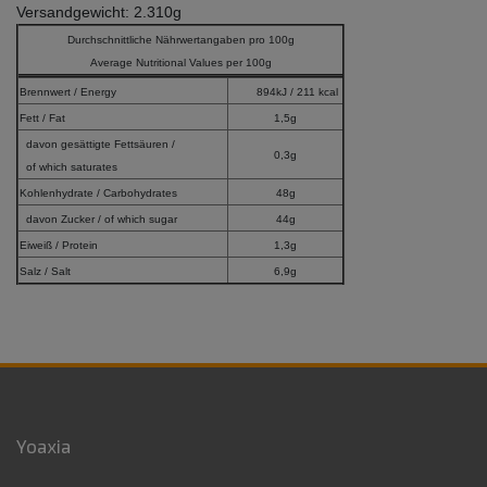
Versandgewicht: 2.310g
Durchschnittliche Nährwertangaben pro 100g
Average Nutritional Values per 100g
Brennwert / Energy
894kJ / 211 kcal
Fett / Fat
1,5g
davon gesättigte Fettsäuren /
0,3g
of which saturates
Kohlenhydrate / Carbohydrates
48g
davon Zucker / of which sugar
44g
Eiweiß / Protein
1,3g
Salz / Salt
6,9g
Yoaxia