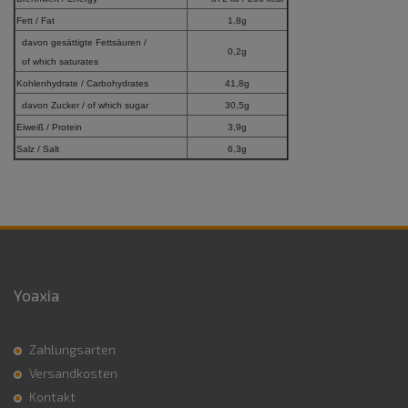
Fett / Fat
1,8g
davon gesättigte Fettsäuren /
0,2g
of which saturates
Kohlenhydrate / Carbohydrates
41,8g
davon Zucker / of which sugar
30,5g
Eiweiß / Protein
3,9g
Salz / Salt
6,3g
Yoaxia
Zahlungsarten
Versandkosten
Kontakt