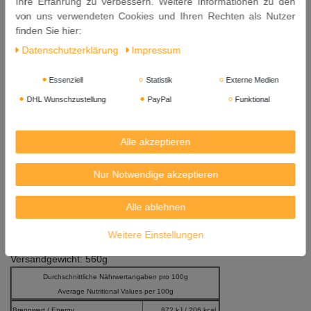
Ihre Erfahrung zu verbessern. Weitere Informationen zu den
Zutaten: 52% g
emahlener roter Pfeffer (Salz), gemahlene
von uns verwendeten Cookies und Ihren Rechten als Nutzer
Zwiebeln (
Sulfit
), Zucker, Aroma,
finden Sie hier:
Sonnenblumenöl, Knoblauchpulver, Konservierungsstoff: E202,
Daten­schutz­erklärung
Impressum
E211, E260.
Allergene: Sulfit
Essenziell
Statistik
Externe Medien
Kühl und trocken aufbewahren.
DHL Wunschzustellung
PayPal
Funktional
Inhalt: 280g
Alle akzeptieren
Mindestens Haltbar bis: 10. 10. 2027
Herkunft: Niederlande
Nur Notwendige akzeptieren
Hersteller: Koningsvogel Conservenbedrijf BV, Frijdastraat 14, 2288 EX
Alle ablehnen
Rijswijk, The Netherlands
Weitere Einstellungen
Importeur:
Asia Express Food, Kilbystraat 1, 8263 CJ Kampen (NL)
Versandgewicht: 560g
Durchschnittliche Nährwertangaben pro 100g
Average Nutritional Values per 100g
Brennwert / Energy
872 kJ / 206 kcal