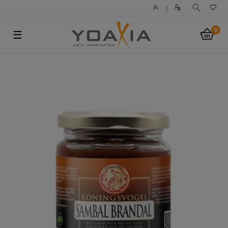
|
0
☰