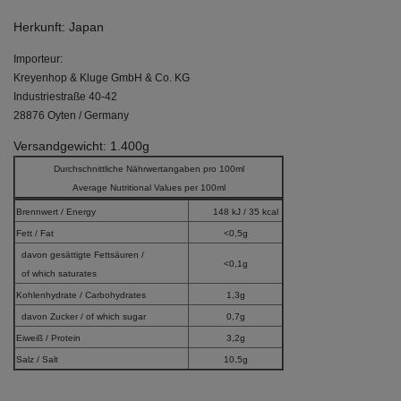
Herkunft: Japan
Importeur:
Kreyenhop & Kluge GmbH & Co. KG
Industriestraße 40-42
28876 Oyten / Germany
Versandgewicht: 1.400g
Durchschnittliche Nährwertangaben pro 100ml
Average Nutritional Values per 100ml
Brennwert / Energy
148 kJ / 35 kcal
Fett / Fat
<0,5g
davon gesättigte Fettsäuren /
<0,1g
of which saturates
Kohlenhydrate / Carbohydrates
1,3g
davon Zucker / of which sugar
0,7g
Eiweiß / Protein
3,2g
Salz / Salt
10,5g