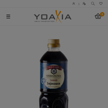
|
0
☰