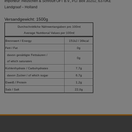
Importeur: Heuschen & Schrouff OFT B.V., P.O. Box 30202, 6370KE
Landgraaf – Holland
Versandgewicht: 1500g
Durchschnittliche Nährwertangaben pro 100ml
Average Nutritional Values per 100ml
Brennwert / Energy
151kJ / 36kcal
Fett / Fat
0g
davon gesättigte Fettsäuren /
0g
of which saturates
Kohlenhydrate / Carbohydrates
7,7g
davon Zucker / of which sugar
6,7g
Eiweiß / Protein
1,2g
Salz / Salt
22,0g