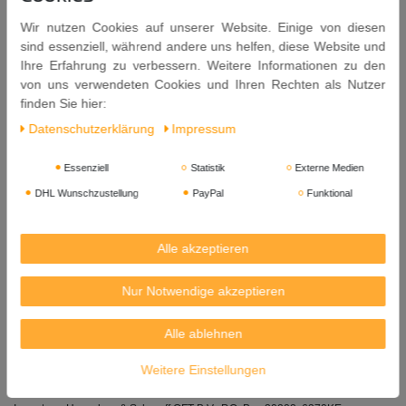
Wir nutzen Cookies auf unserer Website. Einige von diesen
Zutaten: Salzwasser (Wasser, Salz),
Soja
sauce 32% (Wasser,
sind essenziell, während andere uns helfen, diese Website und
Salz,
Soja
bohnen 25%,
Weizen
mehl), Wasser, Zucker,
Ihre Erfahrung zu verbessern. Weitere Informationen zu den
Geschmacksverstärker: E621, E631, E627, Konservierungsstoff:
von uns verwendeten Cookies und Ihren Rechten als Nutzer
E211, Farbstoff: E150c, Aroma.
finden Sie hier:
Allergene: Soja, Weizen.
Daten­schutz­erklärung
Impressum
Nach dem Öffnen gekühlt aufbewahren und innerhalb von 1
Monat aufbrauchen.
Essenziell
Statistik
Externe Medien
DHL Wunschzustellung
PayPal
Funktional
Inhalt: 1 Liter
Mindestens Haltbar bis: 12. 05. 2028
Alle akzeptieren
Herkunft: Thailand
Nur Notwendige akzeptieren
Manufactured by:
YAN WAL YUN CO.,LTD.
Alle ablehnen
12/8 Moo 6, Rama 2 Rd.,
Thachin, Samutsakorn 74000
Weitere Einstellungen
Thailand