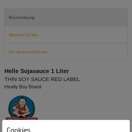
Beschreibung
Weitere Details
EU-Verantwortlicher
Helle Sojasauce 1 Liter
THIN SOY SAUCE RED LABEL
Healty Boy Brand
Cookies
Zu verwenden als Würzmittel für Ihre Gerichte.