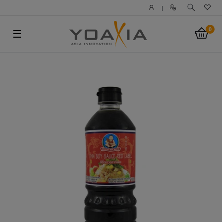
|
0
☰