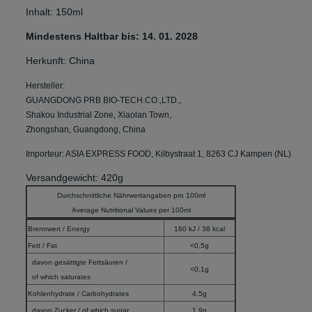
Inhalt: 150ml
Mindestens Haltbar bis: 14. 01. 2028
Herkunft: China
Hersteller:
GUANGDONG PRB BIO-TECH.CO.,LTD.,
Shakou Industrial Zone, Xiaolan Town,
Zhongshan, Guangdong, China
Importeur: ASIA EXPRESS FOOD, Kilbystraat 1, 8263 CJ Kampen (NL)
Versandgewicht: 420g
Durchschnittliche Nährwertangaben pro 100ml
Average Nutritional Values per 100ml
Brennwert / Energy
160 kJ / 38 kcal
Fett / Fat
<0,5g
davon gesättigte Fettsäuren /
<0,1g
of which saturates
Kohlenhydrate / Carbohydrates
4,5g
davon Zucker / of which sugar
1,9g