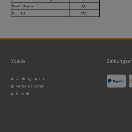
Eiweiß / Protein
4,9g
Salz / Salt
17,5g
Yoaxia
Zahlungsa
Zahlungsarten
Versandkosten
Kontakt