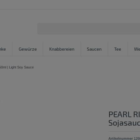
nke
Gewürze
Knabbereien
Saucen
Tee
We
0ml | Light Soy Sauce
PEARL RI
Sojasauc
Artikelnummer
126