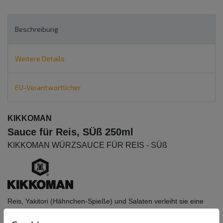
Beschreibung
Weitere Details
EU-Verantwortlicher
KIKKOMAN
Sauce für Reis, SÜß 250ml
KIKKOMAN WÜRZSAUCE FÜR REIS - SÜß
Reis, Yakitori (Hähnchen-Spieße) und Salaten verleiht sie eine
angenehme süßliche Note.