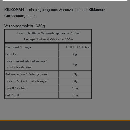
KIKKOMAN
ist ein eingetragenes Warenzeichen der
Kikkoman
Corporation
, Japan.
Versandgewicht: 630g
Durchschnittliche Nährwertangaben pro 100ml
Average Nutritional Values per 100ml
Brennwert / Energy
1011 kJ / 238 kcal
Fett / Fat
0g
davon gesättigte Fettsäuren /
0g
of which saturates
Kohlenhydrate / Carbohydrates
53g
davon Zucker / of which sugar
50g
Eiweiß / Protein
3,8g
Salz / Salt
7,6g