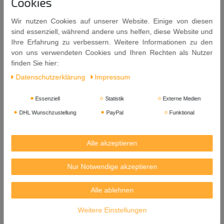
Cookies
Fleisch, Fisch oder gegrilltes Gemüse kann mit KIKKOMAN Sauce
für Reis während des Kochvorgangs beträufelt oder am Garende
Wir nutzen Cookies auf unserer Website. Einige von diesen
abgelöscht werden.
sind essenziell, während andere uns helfen, diese Website und
Ihre Erfahrung zu verbessern. Weitere Informationen zu den
Zutaten: Zucker,
Sojasauce
(Wasser,
Sojabohnen
,
Weizen
,
von uns verwendeten Cookies und Ihren Rechten als Nutzer
Speisesalz), Glukosesirup, Wein (
enthält Sulfite
), Wasser,
finden Sie hier:
Speisesalz, Hefeextrakt.
Daten­schutz­erklärung
Impressum
Allergene: Soja, Weizen, Sulfite.
Essenziell
Statistik
Externe Medien
Nach dem Öffnen im Kühlschrank aufbewahren.
DHL Wunschzustellung
PayPal
Funktional
Inhalt: 250ml
Mindestens Haltbar bis: 06. 01. 2028
Alle akzeptieren
Herkunft: Niederlande
Nur Notwendige akzeptieren
Gebraut von: KIKKOMAN FOODS EUROPE B.V. Niederlande.
Vertrieb für Europa:
Alle ablehnen
KIKKOMAN TRADING EUROPE GmbH
Theodorstraße 293
Weitere Einstellungen
40472 Düsseldorf, Deutschland.