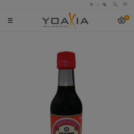
|
0
☰