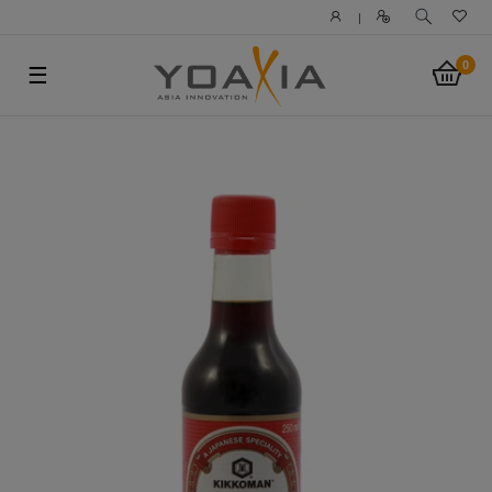
|
0
☰