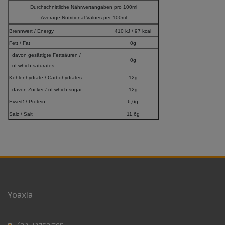
Durchschnittliche Nährwertangaben pro 100ml
Average Nutritional Values per 100ml
Brennwert / Energy
410 kJ / 97 kcal
Fett / Fat
0g
davon gesättigte Fettsäuren /
0g
of which saturates
Kohlenhydrate / Carbohydrates
12g
davon Zucker / of which sugar
12g
Eiweiß / Protein
6,6g
Salz / Salt
11,6g
Yoaxia
Zahlungsarten