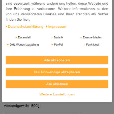
Speisesalz, Gewürzextrakte, Zwiebelpulver, Knoblauchpulver.
sind essenziell, während andere uns helfen, diese Website und
Ihre Erfahrung zu verbessern. Weitere Informationen zu den
Allergene: Soja, Weizen, Sulfite.
von uns verwendeten Cookies und Ihren Rechten als Nutzer
finden Sie hier:
Nach dem Öffnen im Kühlschrank aufbewahren.
Daten­schutz­erklärung
Impressum
Inhalt: 250 ml
Essenziell
Statistik
Externe Medien
Mindestens Haltbar bis: 19. 12. 2027
DHL Wunschzustellung
PayPal
Funktional
Herkunft: Niederlande
Gebraut von: KIKKOMAN FOODS EUROPE B.V. Niederlande
Alle akzeptieren
Vertrieb für Europa:
KIKKOMAN TRADING EUROPE GmbH
Nur Notwendige akzeptieren
Theodorstraße 293
40472 Düsseldorf, Deutschland.
Alle ablehnen
KIKKOMAN
ist ein eingetragenes Warenzeichen der
Kikkoman
Weitere Einstellungen
Corporation
, Japan.
Versandgewicht: 590g