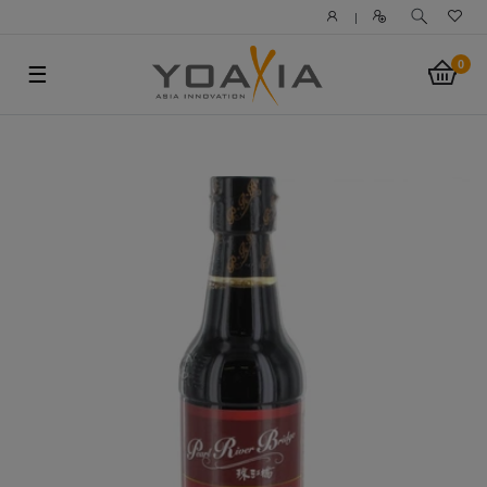
|
0
☰