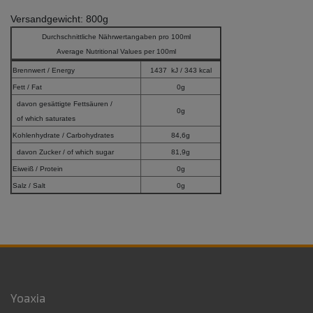
Versandgewicht: 800g
Durchschnittliche Nährwertangaben pro 100ml
Average Nutritional Values per 100ml
Brennwert / Energy
1437 kJ / 343 kcal
Fett / Fat
0g
davon gesättigte Fettsäuren /
0g
of which saturates
Kohlenhydrate / Carbohydrates
84,6g
davon Zucker / of which sugar
81,9g
Eiweiß / Protein
0g
Salz / Salt
0g
Yoaxia