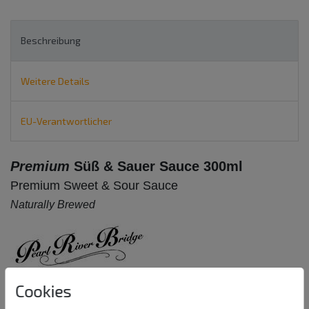
Beschreibung
Weitere Details
EU-Verantwortlicher
Premium
Süß & Sauer Sauce 300ml
Premium Sweet & Sour Sauce
Naturally Brewed
Süß-Saure Würzsauce.
Cookies
Gut geeignet sowohl für die westliche als auch die orientalische