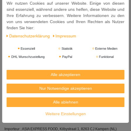
Wir nutzen Cookies auf unserer Website. Einige von diesen
Küche.
sind essenziell, während andere uns helfen, diese Website und
Ihre Erfahrung zu verbessern. Weitere Informationen zu den
Perfekt zur Zubereitung von süß- saurem Hühnchen, Ente,
von uns verwendeten Cookies und Ihren Rechten als Nutzer
Schweine Koteletts, Hühnchen Filets oder Spareribs.
finden Sie hier:
Oder als Dip-Sauce zu gebratenem.
Daten­schutz­erklärung
Impressum
Zutaten: Zucker, Essig (Wasser, Weizen), Farbstoff:
E150a, Ingwer, Orangenschale, Gewürznelken.
Essenziell
Statistik
Externe Medien
DHL Wunschzustellung
PayPal
Funktional
Allergene: Weizen.
Inhalt: 300ml
Alle akzeptieren
Mindestens Haltbar bis: 02. 12. 2027
Nur Notwendige akzeptieren
Herkunft: China
Hersteller:
Alle ablehnen
GUANGDONG PRB BIO-TECH.CO.,LTD.,
Shakou Industrial Zone, Xiaolan Town,
Weitere Einstellungen
Zhongshan, Guangdong, China
Importeur : ASIA EXPRESS FOOD, Kilbystraat 1, 8263 CJ Kampen (NL)