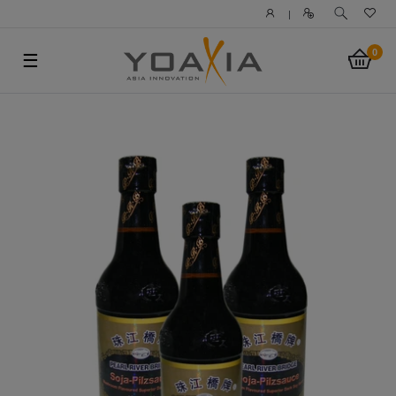
|
0
☰