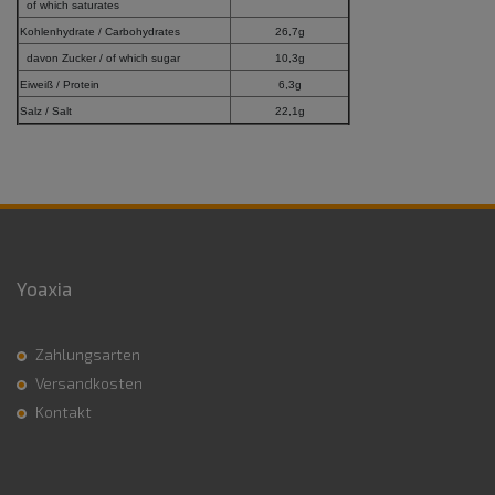
of which saturates
Kohlenhydrate / Carbohydrates
26,7g
davon Zucker / of which sugar
10,3g
Eiweiß / Protein
6,3g
Salz / Salt
22,1g
Yoaxia
Zahlungsarten
Versandkosten
Kontakt